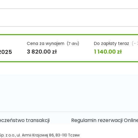
Cena za wynajem
Do zapłaty teraz
(~
(7 dni)
3 820.00
zł
1 140.00
zł
 2025
eczeństwo transakcji
Regulamin rezerwacji Onlin
 z o.o., ul. Armii Krajowej 86, 83-110 Tczew