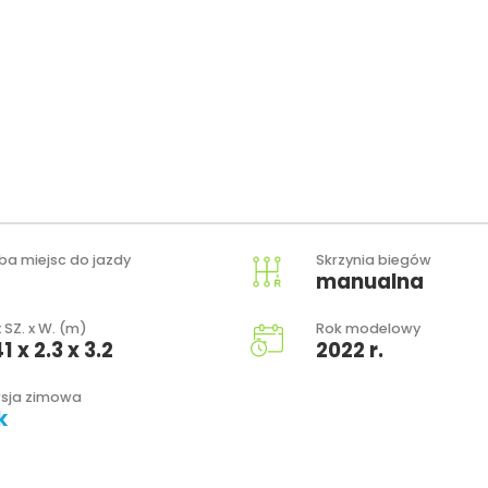
zba miejsc do jazdy
Skrzynia biegów
manualna
x SZ. x W. (m)
Rok modelowy
1 x 2.3 x 3.2
2022 r.
sja zimowa
k