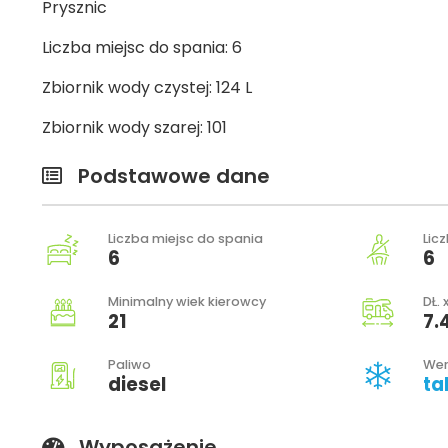
Prysznic
Liczba miejsc do spania: 6
Zbiornik wody czystej: 124 L
Zbiornik wody szarej: 101
Podstawowe dane
Liczba miejsc do spania
Lic
6
6
Minimalny wiek kierowcy
DŁ. 
21
7.4
Paliwo
Wer
diesel
ta
Wyposażenie