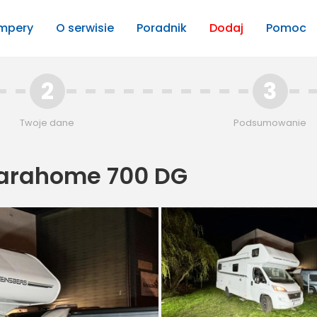
mpery
O serwisie
Poradnik
Dodaj
Pomoc
2
3
Twoje dane
Podsumowanie
arahome 700 DG