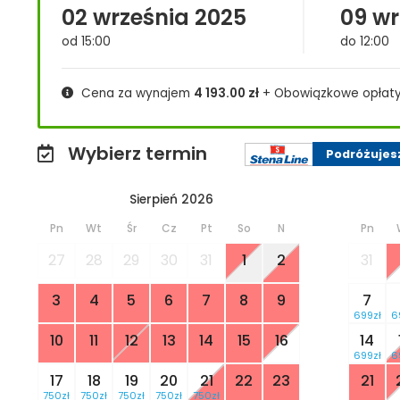
02 września 2025
09 wr
od 15:00
do 12:00
Cena za wynajem
4 193.00
zł
+ Obowiązkowe opłat
Wybierz termin
Podróżujes
Sierpień 2026
Pn
Wt
Śr
Cz
Pt
So
N
Pn
27
28
29
30
31
1
2
31
3
4
5
6
7
8
9
7
699zł
6
10
11
12
13
14
15
16
14
699zł
6
17
18
19
20
21
22
23
21
750zł
750zł
750zł
750zł
750zł