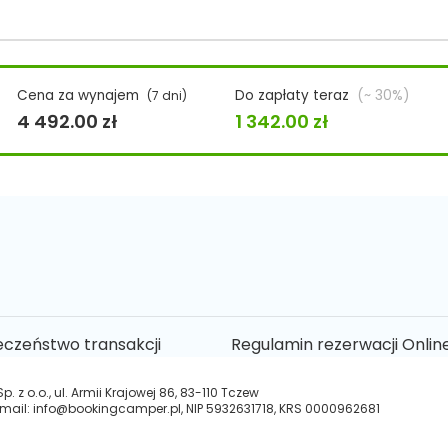
Cena za wynajem
Do zapłaty teraz
(~ 30%)
(7 dni)
4 492.00
zł
1 342.00
zł
eczeństwo transakcji
Regulamin rezerwacji Onlin
 z o.o., ul. Armii Krajowej 86, 83-110 Tczew
 e-mail: info@bookingcamper.pl, NIP 5932631718, KRS 0000962681