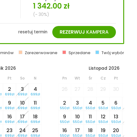
1 342.00
zł
(~ 30%)
REZERWUJ
KAMPERA
resetuj termin
erminów
Zarezerwowane
Sprzedane
Twój wybór
ik 2026
Listopad 2026
Pt
So
N
Pn
Wt
Śr
Cz
Pt
So
2
3
4
26
27
28
29
30
31
ł
699zł
699zł
699zł
9
10
11
2
3
4
5
6
7
ł
699zł
699zł
699zł
550zł
550zł
550zł
550zł
550zł
550zł
16
17
18
9
10
11
12
13
14
ł
699zł
699zł
699zł
550zł
550zł
550zł
550zł
550zł
550zł
23
24
25
16
17
18
19
20
21
ł
699zł
699zł
699zł
550zł
550zł
550zł
550zł
550zł
550zł