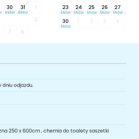
30
31
1
23
24
25
26
27
28
ł
699zł
699zł
550zł
550zł
550zł
550zł
550zł
550zł
2
30
1
2
3
4
5
550zł
7
8
 dniu odjazdu.
na 250 x 600cm , chemia do toalety saszetki
,