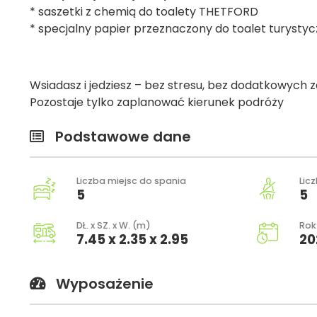
* saszetki z chemią do toalety THETFORD
* specjalny papier przeznaczony do toalet turysty
Wsiadasz i jedziesz – bez stresu, bez dodatkowych 
Pozostaje tylko zaplanować kierunek podróży
Podstawowe dane
Liczba miejsc do spania
Lic
5
5
DŁ. x SZ. x W. (m)
Rok
7.45 x 2.35 x 2.95
20
Wyposażenie