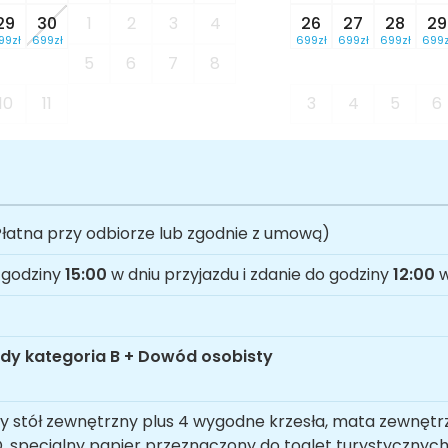
29
30
1
2
3
4
26
27
28
29
99zł
699zł
699zł
699zł
699zł
699z
5
6
7
8
10
11
3
4
5
6
łatna przy odbiorze lub zgodnie z umową)
 godziny
15:00
w dniu przyjazdu i zdanie do godziny
12:00
w
dy kategoria B + Dowód osobisty
y stół zewnętrzny plus 4 wygodne krzesła, mata zewnętrz
 specjalny papier przeznaczony do toalet turystycznych