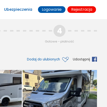
Ubezpieczenia
Logowanie
Rejestracja
4
Gotowe - płatność
Dodaj do ulubionych
Udostępnij