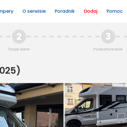
mpery
O serwisie
Poradnik
Dodaj
Pomoc
2
3
Twoje dane
Podsumowanie
025)