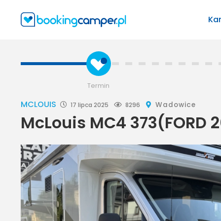
Ka
Termin
MCLOUIS
Wadowice
17 lipca 2025
8296
McLouis MC4 373(FORD 2