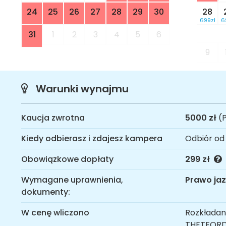
24
25
26
27
28
29
30
28
699zł
6
31
1
2
3
4
5
6
9
Warunki wynajmu
Kaucja zwrotna
5000 zł
(P
Kiedy odbierasz i zdajesz kampera
Odbiór od
Obowiązkowe dopłaty
299 zł
Wymagane uprawnienia,
Prawo jaz
dokumenty:
W cenę wliczono
Rozkładan
THETFORD,