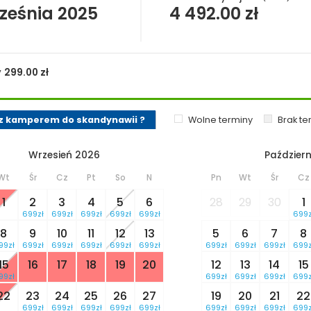
ześnia 2025
4 492.00
zł
y
299.00
zł
z kamperem do skandynawii ?
Wolne terminy
Brak t
Wrzesień 2026
Październ
Wt
Śr
Cz
Pt
So
N
Pn
Wt
Śr
Cz
1
2
3
4
5
6
28
29
30
1
699zł
699zł
699zł
699zł
699zł
699z
8
9
10
11
12
13
5
6
7
8
99zł
699zł
699zł
699zł
699zł
699zł
699zł
699zł
699zł
699z
15
16
17
18
19
20
12
13
14
15
99zł
699zł
699zł
699zł
699z
22
23
24
25
26
27
19
20
21
22
699zł
699zł
699zł
699zł
699zł
699zł
699zł
699zł
699z