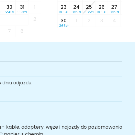
30
31
1
23
24
25
26
27
28
ł
550zł
550zł
365zł
365zł
365zł
365zł
365zł
365zł
2
30
1
2
3
4
5
365zł
7
8
 dniu odjazdu.
a - kable, adaptery, węże i najazdy do poziomowania
WC papier + chemia