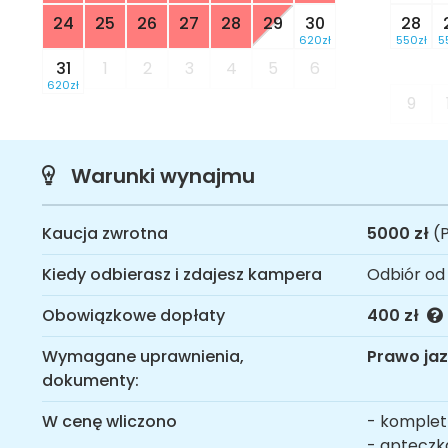
24
25
26
27
28
29
30
28
620zł
550zł
5
31
1
2
3
4
5
6
620zł
9
Warunki wynajmu
Kaucja zwrotna
5000 zł
(P
Kiedy odbierasz i zdajesz kampera
Odbiór od
Obowiązkowe dopłaty
400 zł
Wymagane uprawnienia,
Prawo jaz
dokumenty:
W cenę wliczono
- komplet 
- apteczk