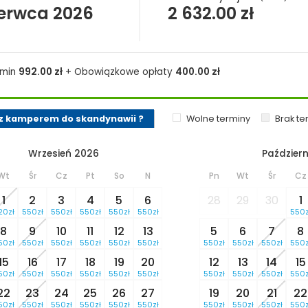
zerwca 2026
2 632.00
zł
rmin
992.00
zł
+ Obowiązkowe opłaty
400.00
zł
z kamperem do skandynawii ?
Wolne terminy
Brak t
Wrzesień 2026
Październ
Wt
Śr
Cz
Pt
So
N
Pn
Wt
Śr
Cz
1
2
3
4
5
6
28
29
30
1
20zł
550zł
550zł
550zł
550zł
550zł
550z
8
9
10
11
12
13
5
6
7
8
50zł
550zł
550zł
550zł
550zł
550zł
550zł
550zł
550zł
550z
15
16
17
18
19
20
12
13
14
15
50zł
550zł
550zł
550zł
550zł
550zł
550zł
550zł
550zł
550z
22
23
24
25
26
27
19
20
21
22
50zł
550zł
550zł
550zł
550zł
550zł
550zł
550zł
550zł
550z