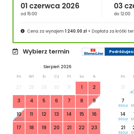
01 czerwca 2026
03 c
od 15:00
do 12:00
Cena za wynajem
1 240.00
zł
+ Dopłata za krótki te
Wybierz termin
Podróżujes
Sierpień 2026
Pn
Wt
Śr
Cz
Pt
So
N
Pn
27
28
29
30
31
1
2
31
6
3
4
5
6
7
8
9
7
550zł
5
10
11
12
13
14
15
16
14
620zł
550zł
5
17
18
19
20
21
22
23
21
550zł
5