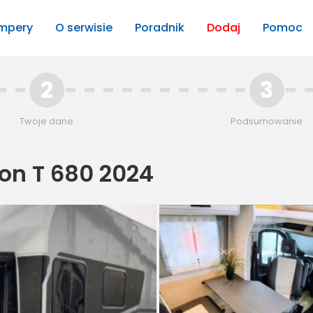
mpery
O serwisie
Poradnik
Dodaj
Pomoc
2
3
Twoje dane
Podsumowanie
ion T 680 2024