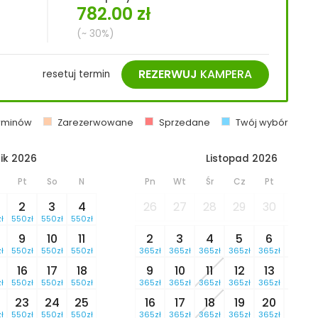
782.00
zł
(~ 30%)
REZERWUJ
KAMPERA
resetuj termin
erminów
Zarezerwowane
Sprzedane
Twój wybór
ik 2026
Listopad 2026
Pt
So
N
Pn
Wt
Śr
Cz
Pt
So
2
3
4
26
27
28
29
30
31
ł
550zł
550zł
550zł
9
10
11
2
3
4
5
6
7
ł
550zł
550zł
550zł
365zł
365zł
365zł
365zł
365zł
365zł
16
17
18
9
10
11
12
13
14
ł
550zł
550zł
550zł
365zł
365zł
365zł
365zł
365zł
365zł
23
24
25
16
17
18
19
20
21
ł
550zł
550zł
550zł
365zł
365zł
365zł
365zł
365zł
365zł