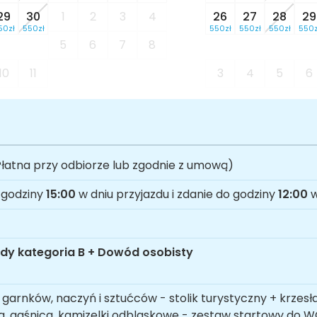
29
30
1
2
3
4
26
27
28
29
50zł
550zł
550zł
550zł
550zł
550z
5
6
7
8
10
11
3
4
5
6
łatna przy odbiorze lub zgodnie z umową)
 godziny
15:00
w dniu przyjazdu i zdanie do godziny
12:00
w
dy kategoria B + Dowód osobisty
garnków, naczyń i sztućców - stolik turystyczny + krzesł
a, gaśnica, kamizelki odblaskowe - zestaw startowy do 