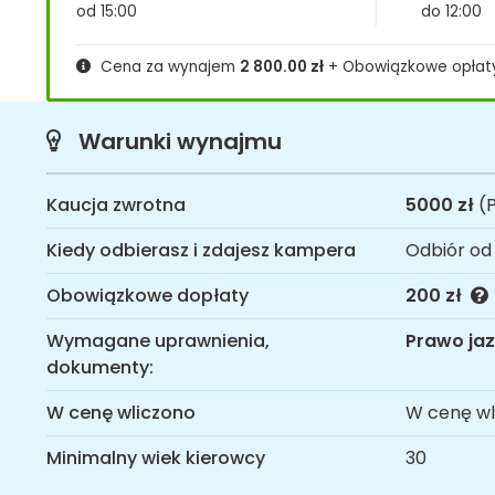
od 15:00
do 12:00
Cena za wynajem
2 800.00
zł
+ Obowiązkowe opła
Warunki wynajmu
Kaucja zwrotna
5000 zł
(P
Kiedy odbierasz i zdajesz kampera
Odbiór od
Obowiązkowe dopłaty
200 zł
Wymagane uprawnienia,
Prawo jaz
dokumenty:
W cenę wliczono
W cenę wl
Minimalny wiek kierowcy
30