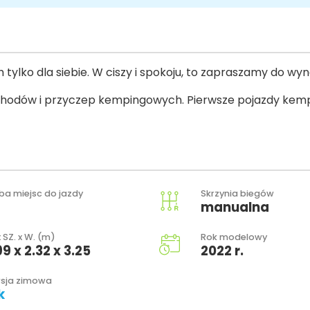
h tylko dla siebie. W ciszy i spokoju, to zapraszamy do w
hodów i przyczep kempingowych. Pierwsze pojazdy kempi
zba miejsc do jazdy
Skrzynia biegów
manualna
x SZ. x W. (m)
Rok modelowy
99 x 2.32 x 3.25
2022 r.
sja zimowa
k