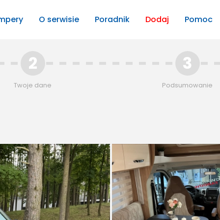
mpery
O serwisie
Poradnik
Dodaj
Pomoc
2
3
Twoje dane
Podsumowanie