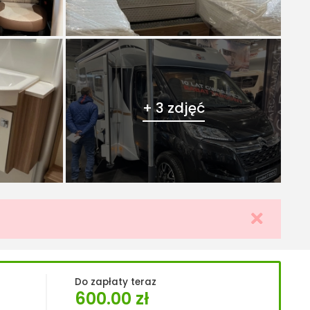
+ 3 zdjęć
Do zapłaty teraz
600.00
zł