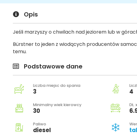
Opis
Jeśli marzyszy o chwilach nad jeziorem lub w górac
Bürstner to jeden z wiodących producentów samoc
temu.
Podstawowe dane
Liczba miejsc do spania
Lic
3
4
Minimalny wiek kierowcy
DŁ. 
30
6.
Paliwo
Wer
diesel
ta