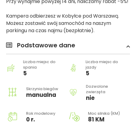
Przy wynajmie powyżej 14 dni, naliczamy rabat -5%!
Kampera odbierzesz w Kobyłce pod Warszawą.
Możesz zostawić swój samochód na naszym
parkingu na czas najmu (bezpłatnie).
Podstawowe dane
Liczba miejsc do
Liczba miejsc do
spania
jazdy
5
5
Dozwolone
Skrzynia biegów
zwierzęta
manualna
nie
Rok modelowy
Moc silnika (KM)
0 r.
81 KM