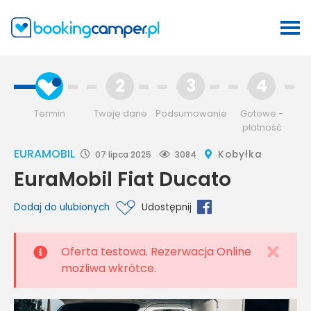
2
3
4
Termin
Twoje dane
Podsumowanie
Gotowe -
płatność
EURAMOBIL
Kobyłka
07 lipca 2025
3084
EuraMobil Fiat Ducato
Dodaj do ulubionych
Udostępnij
Oferta testowa. Rezerwacja Online
możliwa wkrótce.