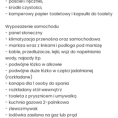
- pościel i ręczniki,
- środki czystości,
- kamperowy papier toaletowy i kapsułki do toalety
Wyposażenie samochodu:
- panel słoneczny
- klimatyzacja przenośna oraz samochodowa
- markiza wraz z linkami i podłoga pod markizę
- kable, przedłużacze, lejki, wąż do napełniania
wody, najazdy itp.
- podwójne łóżko w alkowie
- podwójne duże łóżko w części jadalnianej
(rozkładane)
- kanapa dla 1 osoby do spania
- rozkładany stół wewnątrz
- toaleta z prysznicem i umywalką
- kuchnia gazowa 2-palnikowa
- zlewozmywak
- lodówka zasilana na gaz lub prąd