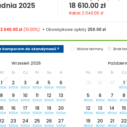
udnia 2025
18 610.00
zł
Rabat
2 040.00
zł
2 040.00
zł
(10.00%)
+ Obowiązkowe opłaty
250.00
zł
z kamperem do skandynawii ?
Wolne terminy
Brak t
Wrzesień 2026
Październ
Wt
Śr
Cz
Pt
So
N
Pn
Wt
Śr
Cz
1
2
3
4
5
6
28
29
30
1
00zł
500zł
500zł
500zł
500zł
500zł
500z
8
9
10
11
12
13
5
6
7
8
00zł
500zł
500zł
500zł
500zł
500zł
400zł
400zł
400zł
400z
15
16
17
18
19
20
12
13
14
15
00zł
500zł
500zł
500zł
500zł
500zł
400zł
400zł
400zł
400z
22
23
24
25
26
27
19
20
21
22
00zł
500zł
500zł
500zł
500zł
500zł
400zł
400zł
400zł
400z