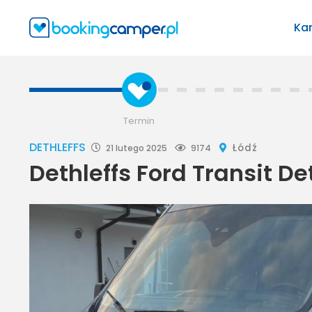
Ka
Termin
DETHLEFFS
Łódź
21 lutego 2025
9174
Dethleffs Ford Transit De