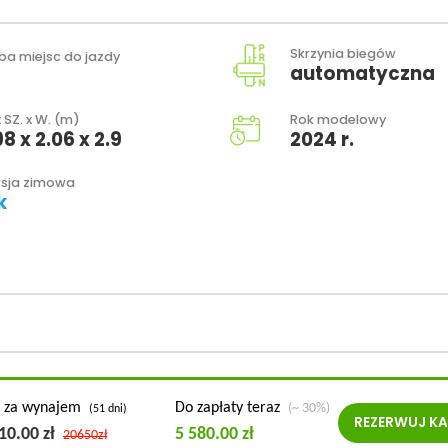
Skrzynia biegów
zba miejsc do jazdy
automatyczna
x SZ. x W. (m)
Rok modelowy
98 x 2.06 x 2.9
2024 r.
sja zimowa
k
 za wynajem
Do zapłaty teraz
(~ 30%)
(51 dni)
REZERWUJ
KA
610.00
zł
5 580.00
zł
20650
zł