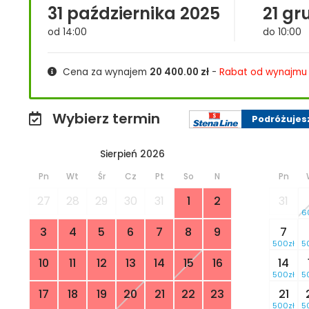
31 października 2025
21 gr
od 14:00
do 10:00
Cena za wynajem
20 400.00
zł
-
Rabat od wynajmu
Wybierz termin
Podróżujes
Sierpień 2026
Pn
Wt
Śr
Cz
Pt
So
N
Pn
27
28
29
30
31
1
2
31
6
3
4
5
6
7
8
9
7
500zł
5
10
11
12
13
14
15
16
14
500zł
5
17
18
19
20
21
22
23
21
500zł
5