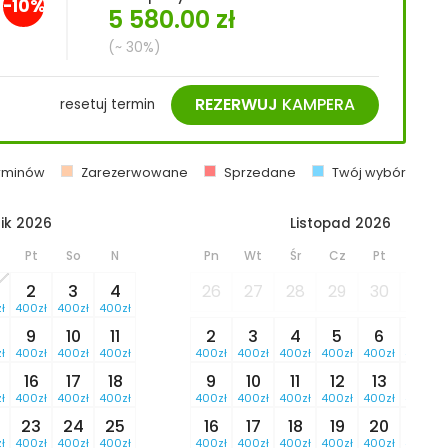
-10%
5 580.00
zł
(~ 30%)
REZERWUJ
KAMPERA
resetuj termin
erminów
Zarezerwowane
Sprzedane
Twój wybór
ik 2026
Listopad 2026
Pt
So
N
Pn
Wt
Śr
Cz
Pt
So
2
3
4
26
27
28
29
30
31
ł
400zł
400zł
400zł
9
10
11
2
3
4
5
6
7
ł
400zł
400zł
400zł
400zł
400zł
400zł
400zł
400zł
400zł
16
17
18
9
10
11
12
13
14
ł
400zł
400zł
400zł
400zł
400zł
400zł
400zł
400zł
400zł
23
24
25
16
17
18
19
20
21
ł
400zł
400zł
400zł
400zł
400zł
400zł
400zł
400zł
400zł