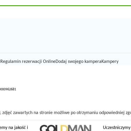
i
Regulamin rezerwacji Online
Dodaj swojego kampera
Kampery
 0000962681
 zdjęć zawartych na stronie możliwe po otrzymaniu odpowiedniej zgo
emy na jakość i
Uczestniczymy 