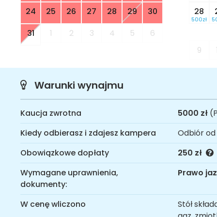
24
25
26
27
28
29
30
28
500zł
5
31
1
2
3
4
5
6
9
Warunki wynajmu
Kaucja zwrotna
5000 zł
(P
Kiedy odbierasz i zdajesz kampera
Odbiór od
Obowiązkowe dopłaty
250 zł
Wymagane uprawnienia,
Prawo jaz
dokumenty:
W cenę wliczono
Stół skład
gaz, zmiot