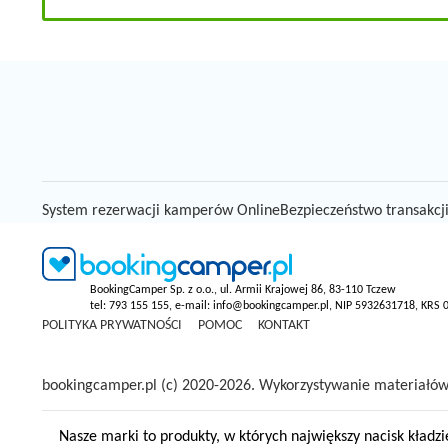
System rezerwacji kamperów Online
Bezpieczeństwo transakcj
BookingCamper Sp. z o.o., ul. Armii Krajowej 86, 83-110 Tczew
tel: 793 155 155, e-mail: info@bookingcamper.pl, NIP 5932631718, KRS
POLITYKA PRYWATNOŚCI
POMOC
KONTAKT
bookingcamper.pl (c) 2020-2026. Wykorzystywanie materiałów,
Nasze marki to produkty, w których największy nacisk kładzi