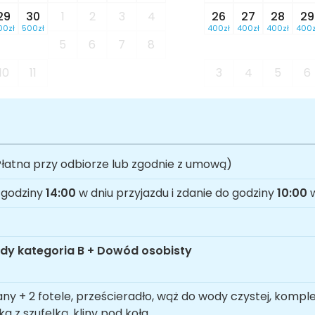
29
30
1
2
3
4
26
27
28
29
00zł
500zł
400zł
400zł
400zł
400z
5
6
7
8
10
11
3
4
5
6
łatna przy odbiorze lub zgodnie z umową)
 godziny
14:00
w dniu przyjazdu i zdanie do godziny
10:00
w
dy kategoria B + Dowód osobisty
any + 2 fotele, prześcieradło, wąż do wody czystej, kompl
ka z szufelką, kliny pod koła.