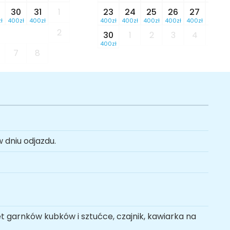
30
31
1
23
24
25
26
27
28
ł
400zł
400zł
400zł
400zł
400zł
400zł
400zł
400zł
2
30
1
2
3
4
5
400zł
7
8
 dniu odjazdu.
et garnków kubków i sztućce, czajnik, kawiarka na