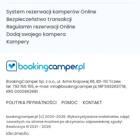
System rezerwacji kamperów Online
Bezpieczeństwo transakcji
Regulamin rezerwacji Online
Dodaj swojego kampera
Kampery
BookingCamper Sp. z o.o., ul. Armii Krajowej 86, 83-110 Tczew
tel: 793 155 155, e-mail: info@bookingcamper.pl, NIP 5932631718,
KRS 0000962681
POLITYKA PRYWATNOŚCI
POMOC
KONTAKT
bookingcamper.pl (c) 2020-2026. Wykorzystywanie materiałów, zdjęć
zawartych na stronie możliwe po otrzymaniu odpowiedniej zgody!.
Realizacja © 2021 - 2026