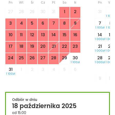
Pn
Wt
Śr
Cz
Pt
So
N
Pn
Wt
27
28
29
30
31
1
2
31
1
1 100z
3
4
5
6
7
8
9
7
8
1 100zł
1 100z
10
11
12
13
14
15
16
14
15
1 000zł
1 000z
17
18
19
20
21
22
23
21
22
1 000zł
1 000z
24
25
26
27
28
29
30
28
29
1 100zł
1 000zł
1 000z
31
1
2
3
4
5
6
1 100zł
9
10
Odbiór w dniu
18 października 2025
od 15:00