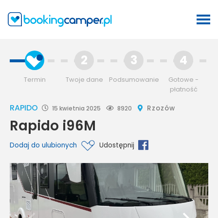
2
3
4
Termin
Twoje dane
Podsumowanie
Gotowe -
płatność
RAPIDO
Rzozów
15 kwietnia 2025
8920
Rapido i96M
Dodaj do ulubionych
Udostępnij