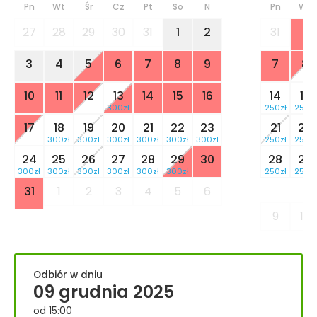
Pn
Wt
Śr
Cz
Pt
So
N
Pn
Wt
27
28
29
30
31
1
2
31
1
3
4
5
6
7
8
9
7
8
10
11
12
13
14
15
16
14
15
300zł
250zł
250zł
17
18
19
20
21
22
23
21
22
300zł
300zł
300zł
300zł
300zł
300zł
250zł
250zł
24
25
26
27
28
29
30
28
29
300zł
300zł
300zł
300zł
300zł
300zł
250zł
250zł
31
1
2
3
4
5
6
9
10
Odbiór w dniu
09 grudnia 2025
od 15:00