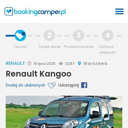
2
3
4
Termin
Twoje dane
Podsumowanie
Gotowe -
płatność
RENAULT
Warszawa
19 lipca 2025
12287
Renault Kangoo
Dodaj do ulubionych
Udostępnij