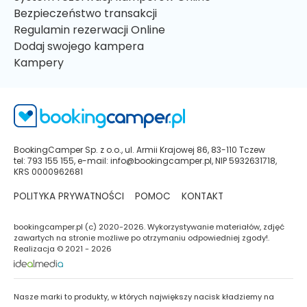
Bezpieczeństwo transakcji
Regulamin rezerwacji Online
Dodaj swojego kampera
Kampery
BookingCamper Sp. z o.o., ul. Armii Krajowej 86, 83-110 Tczew
tel: 793 155 155, e-mail: info@bookingcamper.pl, NIP 5932631718,
KRS 0000962681
POLITYKA PRYWATNOŚCI
POMOC
KONTAKT
bookingcamper.pl (c) 2020-2026. Wykorzystywanie materiałów, zdjęć
zawartych na stronie możliwe po otrzymaniu odpowiedniej zgody!.
Realizacja © 2021 - 2026
Nasze marki to produkty, w których największy nacisk kładziemy na