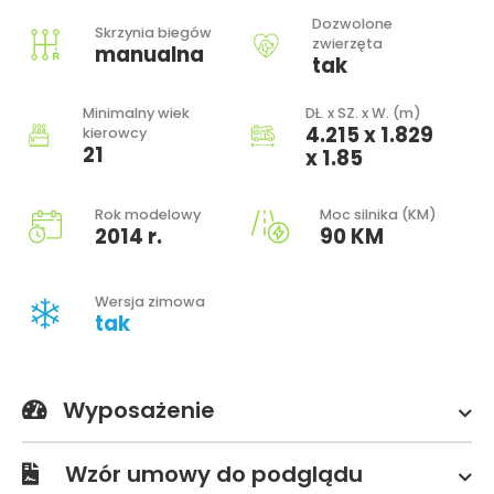
Dozwolone
Skrzynia biegów
zwierzęta
manualna
tak
Minimalny wiek
DŁ. x SZ. x W. (m)
4.215 x 1.829
kierowcy
21
x 1.85
Rok modelowy
Moc silnika (KM)
2014 r.
90 KM
Wersja zimowa
tak
Wyposażenie
Wzór umowy do podglądu