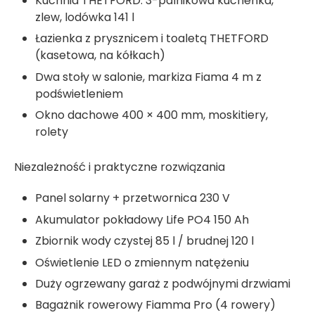
Kuchnia THETFORD: 3-palnikowa kuchenka,
zlew, lodówka 141 l
Łazienka z prysznicem i toaletą THETFORD
(kasetowa, na kółkach)
Dwa stoły w salonie, markiza Fiama 4 m z
podświetleniem
Okno dachowe 400 × 400 mm, moskitiery,
rolety
Niezależność i praktyczne rozwiązania
Panel solarny + przetwornica 230 V
Akumulator pokładowy Life PO4 150 Ah
Zbiornik wody czystej 85 l / brudnej 120 l
Oświetlenie LED o zmiennym natężeniu
Duży ogrzewany garaż z podwójnymi drzwiami
Bagażnik rowerowy Fiamma Pro (4 rowery)