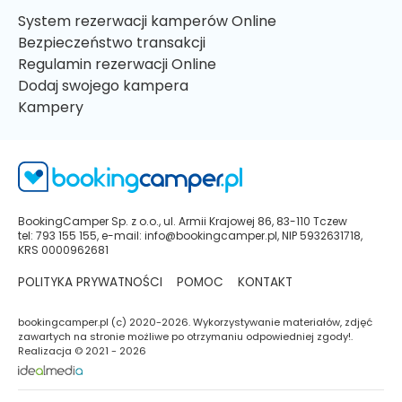
System rezerwacji kamperów Online
Bezpieczeństwo transakcji
Regulamin rezerwacji Online
Dodaj swojego kampera
Kampery
BookingCamper Sp. z o.o., ul. Armii Krajowej 86, 83-110 Tczew
tel: 793 155 155, e-mail: info@bookingcamper.pl, NIP 5932631718,
KRS 0000962681
POLITYKA PRYWATNOŚCI
POMOC
KONTAKT
bookingcamper.pl (c) 2020-2026. Wykorzystywanie materiałów, zdjęć
zawartych na stronie możliwe po otrzymaniu odpowiedniej zgody!.
Realizacja © 2021 - 2026