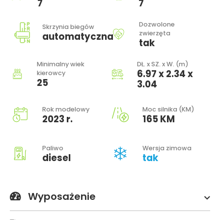
7
7
Dozwolone
Skrzynia biegów
zwierzęta
automatyczna
tak
Minimalny wiek
DŁ. x SZ. x W. (m)
6.97 x 2.34 x
kierowcy
25
3.04
Rok modelowy
Moc silnika (KM)
2023 r.
165 KM
Paliwo
Wersja zimowa
diesel
tak
Wyposażenie