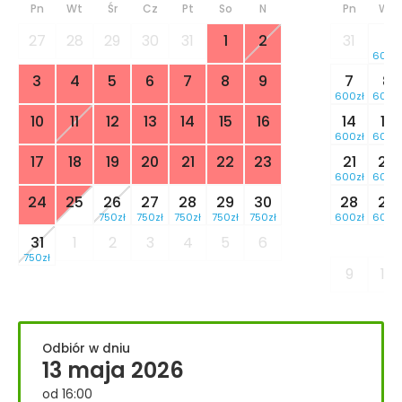
Pn
Wt
Śr
Cz
Pt
So
N
Pn
Wt
27
28
29
30
31
1
2
31
1
600zł
3
4
5
6
7
8
9
7
8
600zł
600zł
10
11
12
13
14
15
16
14
15
600zł
600zł
17
18
19
20
21
22
23
21
22
600zł
600zł
24
25
26
27
28
29
30
28
29
750zł
750zł
750zł
750zł
750zł
600zł
600zł
31
1
2
3
4
5
6
750zł
9
10
Odbiór w dniu
13 maja 2026
od 16:00