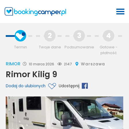
2
3
4
Termin
Twoje dane
Podsumowanie
Gotowe -
płatność
RIMOR
Warszawa
10 marca 2026
2147
Rimor Kilig 9
Dodaj do ulubionych
Udostępnij