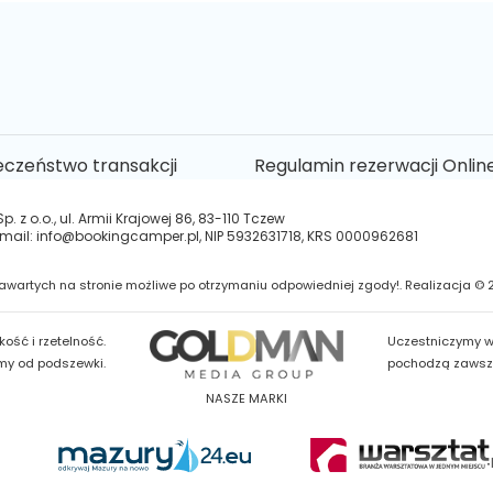
eczeństwo transakcji
Regulamin rezerwacji Onlin
 z o.o., ul. Armii Krajowej 86, 83-110 Tczew
 e-mail: info@bookingcamper.pl, NIP 5932631718, KRS 0000962681
wartych na stronie możliwe po otrzymaniu odpowiedniej zgody!. Realizacja © 
ość i rzetelność.
Uczestniczymy w
my od podszewki.
pochodzą zawsze 
NASZE MARKI