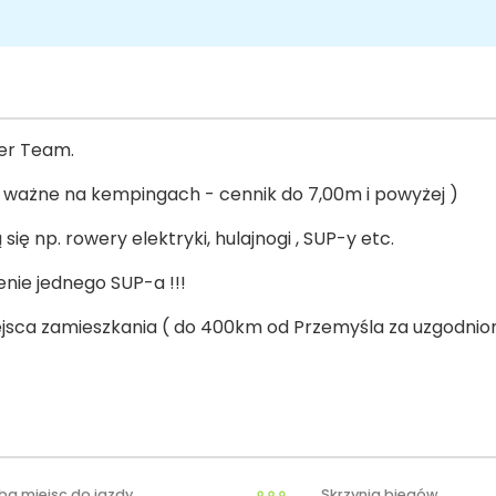
er Team.
 ważne na kempingach - cennik do 7,00m i powyżej )
ę np. rowery elektryki, hulajnogi , SUP-y etc.
nie jednego SUP-a !!!
sca zamieszkania ( do 400km od Przemyśla za uzgodnio
zba miejsc do jazdy
Skrzynia biegów