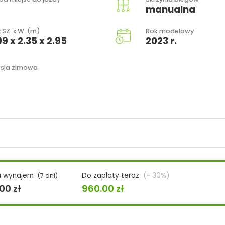
manualna
x SZ. x W. (m)
Rok modelowy
99 x 2.35 x 2.95
2023 r.
sja zimowa
a wynajem
Do zapłaty teraz
(~ 30%)
(7 dni)
.00
zł
960.00
zł