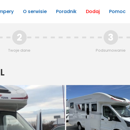
mpery
O serwisie
Poradnik
Dodaj
Pomoc
2
3
Twoje dane
Podsumowanie
L