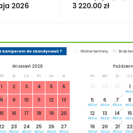
aja 2026
3 220.00
zł
z kamperem do skandynawii ?
Wolne terminy
Brak t
Wrzesień 2026
Październ
Wt
Śr
Cz
Pt
So
N
Pn
Wt
Śr
Cz
1
2
3
4
5
6
28
29
30
1
460z
8
9
10
11
12
13
5
6
7
8
460zł
460zł
460zł
460z
15
16
17
18
19
20
12
13
14
15
460zł
460zł
460zł
350z
22
23
24
25
26
27
19
20
21
22
60zł
460zł
460zł
460zł
460zł
460zł
350zł
350zł
350zł
350z