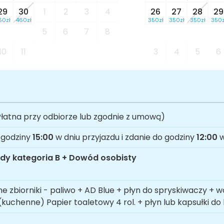
29
30
1
2
3
4
26
27
28
29
60zł
460zł
350zł
350zł
350zł
350z
5
6
7
8
10
11
3
4
5
6
łatna przy odbiorze lub zgodnie z umową)
 godziny
15:00
w dniu przyjazdu i zdanie do godziny
12:00
w
dy kategoria B + Dowód osobisty
e zbiorniki - paliwo + AD Blue + płyn do spryskiwaczy + w
(kuchenne) Papier toaletowy 4 rol. + płyn lub kapsułki do