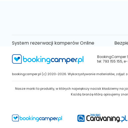
System rezerwacji kamperów Online
Bezpi
BookingCamper Sp.
tel: 793 155 155,
bookingcamper.pl (c) 2020-2026. Wykorzystywanie materiałów, zdjęć za
Nasze marki to produkty, w których największy nacisk kładziemy na jak
Każdą branżę którą opisujemy zna