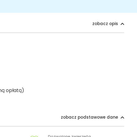
zobacz opis
ną opłatą)
zobacz podstawowe dane
Dozwolone zwierzęta