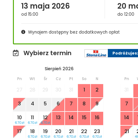
13 maja 2026
20 m
od 15:00
do 12:00
Wynajem dostępny bez dodatkowych opłat
Wybierz termin
Podróżujes
Sierpień 2026
Pn
Wt
Śr
Cz
Pt
So
N
Pn
27
28
29
30
31
1
2
31
3
4
5
6
7
8
9
7
10
11
12
13
14
15
16
14
670zł
670zł
670zł
17
18
19
20
21
22
23
21
670zł
670zł
670zł
670zł
670zł
670zł
4