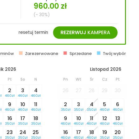
960.00
zł
(~ 30%)
REZERWUJ
KAMPERA
resetuj termin
erminów
Zarezerwowane
Sprzedane
Twój wybór
ik 2026
Listopad 2026
Pt
So
N
Pn
Wt
Śr
Cz
Pt
So
2
3
4
26
27
28
29
30
31
ł
460zł
460zł
460zł
9
10
11
2
3
4
5
6
7
ł
460zł
460zł
460zł
350zł
350zł
350zł
460zł
460zł
460zł
16
17
18
9
10
11
12
13
14
ł
350zł
350zł
350zł
460zł
460zł
460zł
460zł
460zł
460zł
23
24
25
16
17
18
19
20
21
ł
350zł
350zł
350zł
460zł
460zł
460zł
350zł
350zł
350zł