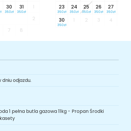
30
31
1
23
24
25
26
27
28
ł
350zł
350zł
350zł
350zł
350zł
350zł
350zł
350zł
2
30
1
2
3
4
5
350zł
7
8
 dniu odjazdu.
oda 1 pełna butla gazowa 11kg - Propan Środki
 kasety