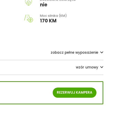
nie
Moc silnika (KM)
170 KM
zobacz pełne wyposażenie
wzór umowy
REZERWUJ
KAMPERA