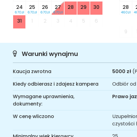
24
25
26
27
28
29
30
28
670zł
670zł
670zł
670zł
460zł
4
31
1
2
3
4
5
6
9
Warunki wynajmu
Kaucja zwrotna
5000 zł
(P
Kiedy odbierasz i zdajesz kampera
Odbiór od
Wymagane uprawnienia,
Prawo jaz
dokumenty:
W cenę wliczono
Uzupełnion
czystości 
Minimalny wiek kierowcy
25