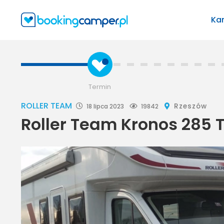
Ka
Termin
ROLLER TEAM
Rzeszów
18 lipca 2023
19842
Roller Team Kronos 285 T