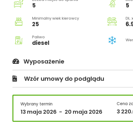
5
5
Minimalny wiek kierowcy
DŁ. 
25
6.
Paliwo
Wer
diesel
Wyposażenie
Wzór umowy do podglądu
Cena z
Wybrany termin
3 220
13 maja 2026
-
20 maja 2026