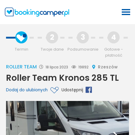
2
3
4
Termin
Twoje dane
Podsumowanie
Gotowe -
płatność
ROLLER TEAM
Rzeszów
18 lipca 2023
19892
Roller Team Kronos 285 TL
Dodaj do ulubionych
Udostępnij