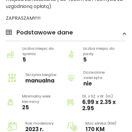
uzgodnioną opłatą)
ZAPRASZAMY!!!
Podstawowe dane
Liczba miejsc do
Liczba miejsc do
spania
jazdy
5
5
Dozwolone
Skrzynia biegów
zwierzęta
manualna
nie
Minimalny wiek
DŁ. x SZ. x W. (m)
6.99 x 2.35 x
kierowcy
25
2.95
Rok modelowy
Moc silnika (KM)
2023 r.
170 KM