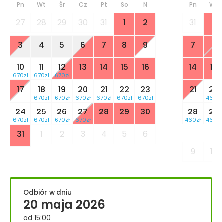
Pn
Wt
Śr
Cz
Pt
So
N
Pn
Wt
27
28
29
30
31
1
2
31
1
3
4
5
6
7
8
9
7
8
10
11
12
13
14
15
16
14
15
670zł
670zł
670zł
17
18
19
20
21
22
23
21
22
670zł
670zł
670zł
670zł
670zł
670zł
460zł
24
25
26
27
28
29
30
28
29
670zł
670zł
670zł
670zł
460zł
460zł
31
1
2
3
4
5
6
9
10
Odbiór w dniu
20 maja 2026
od 15:00