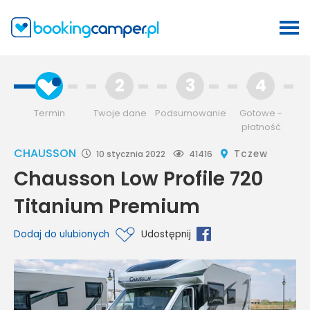
2
3
4
Termin
Twoje dane
Podsumowanie
Gotowe -
płatność
CHAUSSON
Tczew
10 stycznia 2022
41416
Chausson Low Profile 720
Titanium Premium
Dodaj do ulubionych
Udostępnij