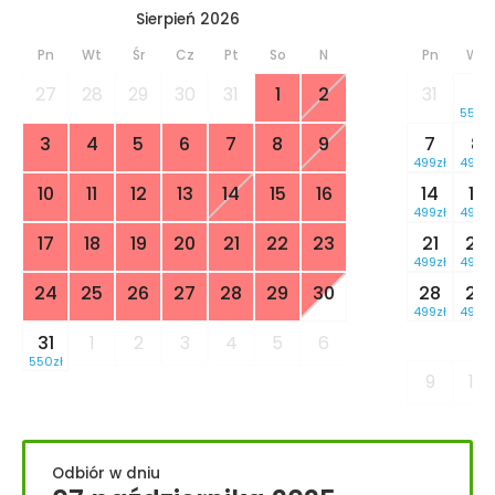
Sierpień 2026
Pn
Wt
Śr
Cz
Pt
So
N
Pn
Wt
27
28
29
30
31
1
2
31
1
550zł
3
4
5
6
7
8
9
7
8
499zł
499zł
10
11
12
13
14
15
16
14
15
499zł
499zł
17
18
19
20
21
22
23
21
22
499zł
499zł
24
25
26
27
28
29
30
28
29
499zł
499zł
31
1
2
3
4
5
6
550zł
9
10
Odbiór w dniu