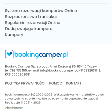
System rezerwacji kamperów Online
Bezpieczeństwo transakcji
Regulamin rezerwacji Online
Dodaj swojego kampera
Kampery
BookingCamper Sp. z o.o., ul. Armii Krajowej 86, 83-110 Tczew
tel: 793 155 155, e-mail: info@bookingcamper.pl, NIP 5932631718,
KRS 0000962681
POLITYKA PRYWATNOŚCI
POMOC
KONTAKT
bookingcamper.pl (c) 2020-2026. Wykorzystywanie materiałów, zdjęć
zawartych na stronie możliwe po otrzymaniu odpowiedniej zgody!.
Realizacja © 2021 - 2026