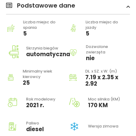
Podstawowe dane
Liczba miejsc do
Liczba miejsc do
spania
jazdy
5
5
Dozwolone
Skrzynia biegów
zwierzęta
automatyczna
nie
Minimalny wiek
DŁ. x SZ. x W. (m)
7.19 x 2.35 x
kierowcy
25
2.92
Rok modelowy
Moc silnika (KM)
2021 r.
170 KM
Paliwo
Wersja zimowa
diesel