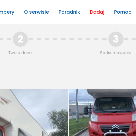
mpery
O serwisie
Poradnik
Dodaj
Pomoc
2
3
Twoje dane
Podsumowanie