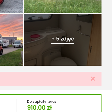
+ 5 zdjęć
Do zapłaty teraz
910.00
zł