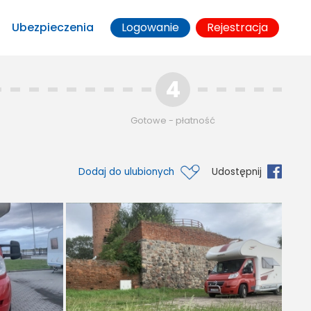
Ubezpieczenia
Logowanie
Rejestracja
4
Gotowe - płatność
Dodaj do ulubionych
Udostępnij