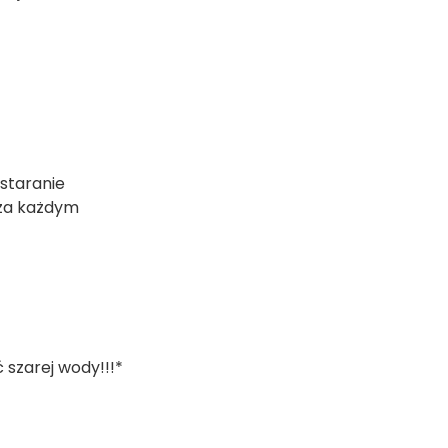
staranie
 za każdym
ć szarej wody!!!*