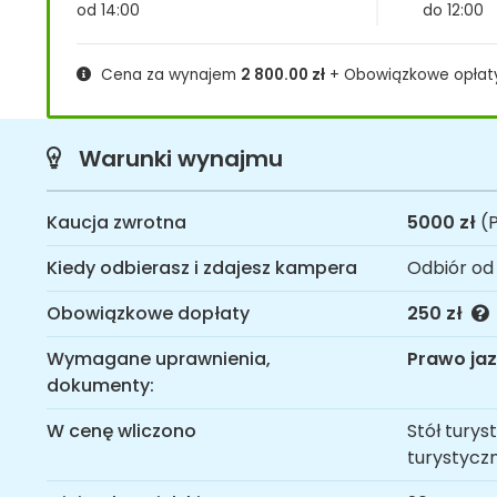
od 14:00
do 12:00
Cena za wynajem
2 800.00
zł
+ Obowiązkowe opła
Warunki wynajmu
Kaucja zwrotna
5000 zł
(P
Kiedy odbierasz i zdajesz kampera
Odbiór od
Obowiązkowe dopłaty
250 zł
Wymagane uprawnienia,
Prawo jaz
dokumenty:
W cenę wliczono
Stół turys
turystycz