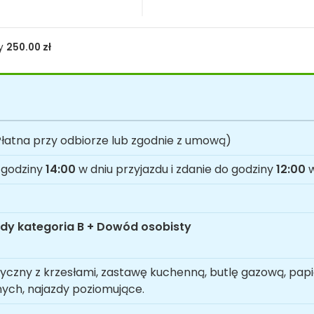
ty
250.00
zł
łatna przy odbiorze lub zgodnie z umową)
 godziny
14:00
w dniu przyjazdu i zdanie do godziny
12:00
w
dy kategoria B + Dowód osobisty
tyczny z krzesłami, zastawę kuchenną, butlę gazową, papie
nych, najazdy poziomujące.