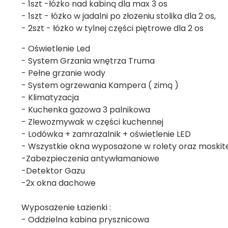
- 1szt -łóżko nad kabiną dla max 3 os
- 1szt - łóżko w jadalni po złożeniu stolika dla 2 os,
- 2szt - łóżko w tylnej części piętrowe dla 2 os
- Oświetlenie Led
- System Grzania wnętrza Truma
- Pełne grzanie wody
- System ogrzewania Kampera ( zimą )
- Klimatyzacja
- Kuchenka gazowa 3 palnikowa
- Zlewozmywak w części kuchennej
- Lodówka + zamrażalnik + oświetlenie LED
- Wszystkie okna wyposażone w rolety oraz moskit
-Zabezpieczenia antywłamaniowe
-Detektor Gazu
-2x okna dachowe
Wyposażenie Łazienki :
- Oddzielna kabina prysznicowa