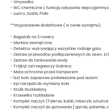
- Umywalka
- WC chemiczne z funkcją odsysania nieprzyjemn
- Lustro, Szafki, Półki
**Wyposażenie dodatkowe ( w cenie wynajmu):
- Bagażnik na 3 rowery
- Markiza zewnętrzna
- Detektor wykrywający wszystkie rodzaje gazu
- Zestaw przewodów podłączeniowych do zewn. żród
- Zestaw do tankowania wody
- Trójkąt ostrzegawczy Gaśnica
- Mata ochronna przed Kamperem
- 1szt koło zapasowe podwieszane pod autem
- kpl narzędzi do wymiany koła
- Stolik Rozkładany
- Krzesełka rozkładane
- Komplet naczyń (Talerze, kubki, miseczki, sztućce
- Komplet naczyń do gotowania ( garnki, patelnie, c