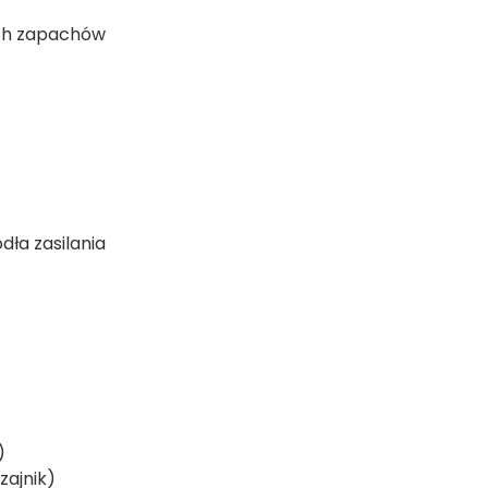
ych zapachów
ła zasilania
)
zajnik)