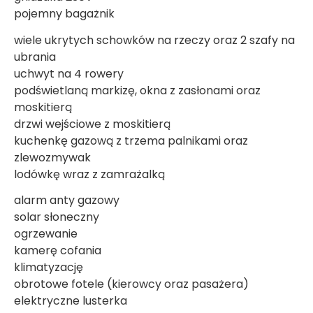
pojemny bagażnik
wiele ukrytych schowków na rzeczy oraz 2 szafy na
ubrania
uchwyt na 4 rowery
podświetlaną markizę, okna z zasłonami oraz
moskitierą
drzwi wejściowe z moskitierą
kuchenkę gazową z trzema palnikami oraz
zlewozmywak
lodówkę wraz z zamrażalką
alarm anty gazowy
solar słoneczny
ogrzewanie
kamerę cofania
klimatyzację
obrotowe fotele (kierowcy oraz pasażera)
elektryczne lusterka