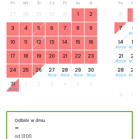
Pn
Wt
Śr
Cz
Pt
So
N
Pn
Wt
27
28
29
30
31
1
2
31
1
3
4
5
6
7
8
9
7
8
600zł
10
11
12
13
14
15
16
14
15
600zł
600zł
17
18
19
20
21
22
23
21
22
600zł
600zł
24
25
26
27
28
29
30
28
29
750zł
750zł
750zł
750zł
600zł
600zł
31
1
2
3
4
5
6
750zł
9
10
Odbiór w dniu
-
od 13:00