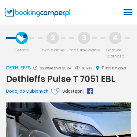
2
3
4
Termin
Twoje dane
Podsumowanie
Gotowe -
płatność
DETHLEFFS
Piaseczno
02 kwietnia 2024
10633
Dethleffs Pulse T 7051 EBL
Dodaj do ulubionych
Udostępnij