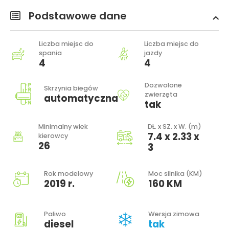
Podstawowe dane
Liczba miejsc do
Liczba miejsc do
spania
jazdy
4
4
Dozwolone
Skrzynia biegów
zwierzęta
automatyczna
tak
Minimalny wiek
DŁ. x SZ. x W. (m)
7.4 x 2.33 x
kierowcy
26
3
Rok modelowy
Moc silnika (KM)
2019 r.
160 KM
Paliwo
Wersja zimowa
diesel
tak