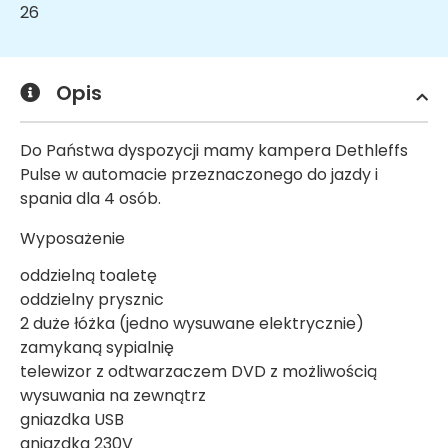
26
Opis
Do Państwa dyspozycji mamy kampera Dethleffs
Pulse w automacie przeznaczonego do jazdy i
spania dla 4 osób.
Wyposażenie
oddzielną toaletę
oddzielny prysznic
2 duże łóżka (jedno wysuwane elektrycznie)
zamykaną sypialnię
telewizor z odtwarzaczem DVD z możliwością
wysuwania na zewnątrz
gniazdka USB
gniazdka 230V