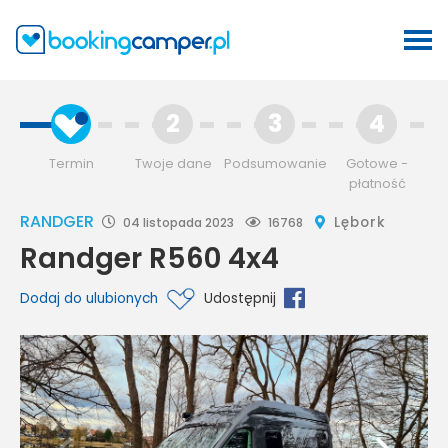
2
3
4
Termin
Twoje dane
Podsumowanie
Gotowe -
płatność
RANDGER
Lębork
04 listopada 2023
16768
Randger R560 4x4
Dodaj do ulubionych
Udostępnij