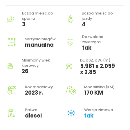
Liczba miejsc do
Liczba miejsc do
spania
jazdy
3
4
Dozwolone
Skrzynia biegów
zwierzęta
manualna
tak
Minimalny wiek
DŁ. x SZ. x W. (m)
5.981 x 2.059
kierowcy
26
x 2.85
Rok modelowy
Moc silnika (KM)
2023 r.
170 KM
Paliwo
Wersja zimowa
diesel
tak