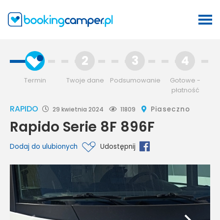
2
3
4
Termin
Twoje dane
Podsumowanie
Gotowe -
płatność
RAPIDO
Piaseczno
29 kwietnia 2024
11809
Rapido Serie 8F 896F
Dodaj do ulubionych
Udostępnij