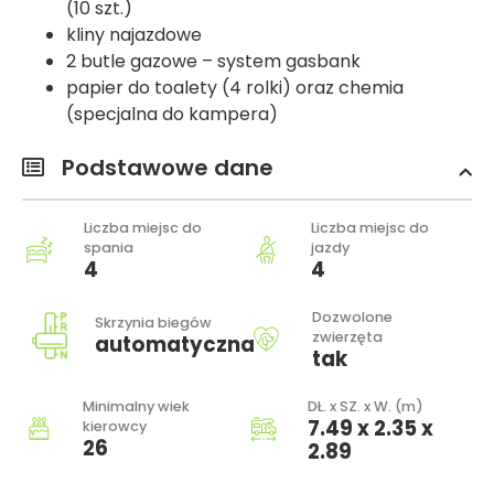
(10 szt.)
kliny najazdowe
2 butle gazowe – system gasbank
papier do toalety (4 rolki) oraz chemia
(specjalna do kampera)
Podstawowe dane
Liczba miejsc do
Liczba miejsc do
spania
jazdy
4
4
Dozwolone
Skrzynia biegów
zwierzęta
automatyczna
tak
Minimalny wiek
DŁ. x SZ. x W. (m)
7.49 x 2.35 x
kierowcy
26
2.89