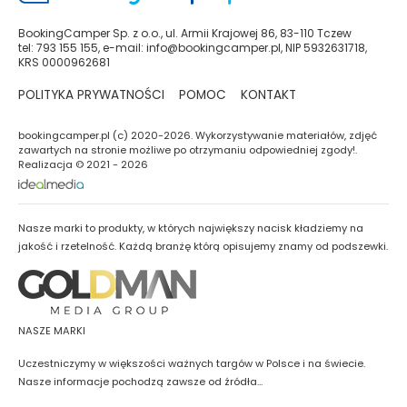
BookingCamper Sp. z o.o., ul. Armii Krajowej 86, 83-110 Tczew
tel: 793 155 155, e-mail: info@bookingcamper.pl, NIP 5932631718,
KRS 0000962681
POLITYKA PRYWATNOŚCI
POMOC
KONTAKT
bookingcamper.pl (c) 2020-2026. Wykorzystywanie materiałów, zdjęć
zawartych na stronie możliwe po otrzymaniu odpowiedniej zgody!.
Realizacja © 2021 - 2026
Nasze marki to produkty, w których największy nacisk kładziemy na
jakość i rzetelność. Każdą branżę którą opisujemy znamy od podszewki.
NASZE MARKI
Uczestniczymy w większości ważnych targów w Polsce i na świecie.
Nasze informacje pochodzą zawsze od źródła...