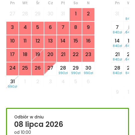
Pn
Wt
Śr
Cz
Pt
So
N
Pn
Wt
27
28
29
30
31
1
2
31
1
840zł
3
4
5
6
7
8
9
7
8
840zł
840zł
10
11
12
13
14
15
16
14
15
840zł
840zł
17
18
19
20
21
22
23
21
22
840zł
840zł
24
25
26
27
28
29
30
28
29
990zł
990zł
990zł
840zł
840zł
31
1
2
3
4
5
6
990zł
9
10
Odbiór w dniu
08 lipca 2026
od 10:00