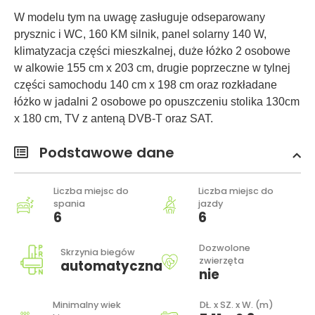
W modelu tym na uwagę zasługuje odseparowany
prysznic i WC, 160 KM silnik, panel solarny 140 W,
klimatyzacja części mieszkalnej, duże łóżko 2 osobowe
w alkowie 155 cm x 203 cm, drugie poprzeczne w tylnej
części samochodu 140 cm x 198 cm oraz rozkładane
łóżko w jadalni 2 osobowe po opuszczeniu stolika 130cm
x 180 cm, TV z anteną DVB-T oraz SAT.
Podstawowe dane
Liczba miejsc do
Liczba miejsc do
spania
jazdy
6
6
Dozwolone
Skrzynia biegów
zwierzęta
automatyczna
nie
Minimalny wiek
DŁ. x SZ. x W. (m)