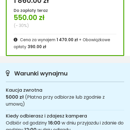
1 860.00
zł
Do zapłaty teraz
550.00
zł
(~ 30%)
Cena za wynajem
1 470.00
zł
+ Obowiązkowe
opłaty
390.00
zł
Warunki wynajmu
Kaucja zwrotna
5000 zł
(Płatna przy odbiorze lub zgodnie z
umową)
Kiedy odbierasz i zdajesz kampera
Odbiór od godziny
16:00
w dniu przyjazdu i zdanie do
godziny
12:00
w dniu odjazdu.