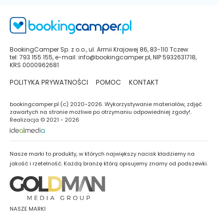
BookingCamper Sp. z o.o., ul. Armii Krajowej 86, 83-110 Tczew
tel: 793 155 155, e-mail: info@bookingcamper.pl, NIP 5932631718,
KRS 0000962681
POLITYKA PRYWATNOŚCI
POMOC
KONTAKT
bookingcamper.pl (c) 2020-2026. Wykorzystywanie materiałów, zdjęć
zawartych na stronie możliwe po otrzymaniu odpowiedniej zgody!.
Realizacja © 2021 - 2026
Nasze marki to produkty, w których największy nacisk kładziemy na
jakość i rzetelność. Każdą branżę którą opisujemy znamy od podszewki.
NASZE MARKI