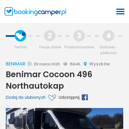
2
3
4
Termin
Twoje dane
Podsumowanie
Gotowe -
płatność
BENIMAR
Wyszków
29 marca 2025
15646
Benimar Cocoon 496
Northautokap
Dodaj do ulubionych
Udostępnij