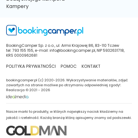
Kampery
BookingCamper Sp. z o.o., ul. Armii Krajowej 86, 83-110 Tczew
tel: 793 155 155, e-mail: info@bookingcamper.pl, NIP 5932631718,
KRS 0000962681
POLITYKA PRYWATNOŚCI
POMOC
KONTAKT
bookingcamper.pl (c) 2020-2026. Wykorzystywanie materiałów, zdjęć
zawartych na stronie możliwe po otrzymaniu odpowiedniej zgody!.
Realizacja © 2021 - 2026
Nasze marki to produkty, w których największy nacisk kładziemy na
jakość i rzetelność. Każdą branżę którą opisujemy znamy od podszewki.