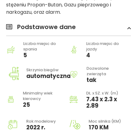
stężeniu Propan-Butan, Gazu pieprzowego i
narkogazu, oraz alarm.
Podstawowe dane
Liczba miejsc do
Liczba miejsc do
spania
jazdy
5
4
Dozwolone
Skrzynia biegów
zwierzęta
automatyczna
tak
Minimalny wiek
DŁ. x SZ. x W. (m)
7.43 x 2.3 x
kierowcy
25
2.89
Rok modelowy
Moc silnika (KM)
2022 r.
170 KM