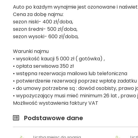
Auto po każdym wynajmie jest ozonowane i naświe
Cena za dobę najmu:
sezon niski- 400 zł/doba,
sezon średni- 500 zł/doba,
sezon wysoki- 600 zł/doba,
Warunki najmu
• wysokość kaucji 5 000 zł ( gotówka) ,
• opłata serwisowa 350 zł
• wstępna rezerwacja mailowa lub telefoniczna
• potwierdzenie rezerwacji poprzez wpłatę zadatk
• do umowy potrzebne są : dowód osobisty, prawo j
• wypożyczający musi mieć minimum 26 lat , prawo j
Możliwość wystawienia faktury VAT
Podstawowe dane
Liczba miejsc do spania
Lic