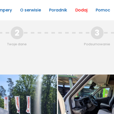
mpery
O serwisie
Poradnik
Dodaj
Pomoc
2
3
Twoje dane
Podsumowanie