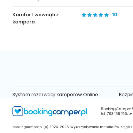
Komfort wewnątrz
10
kampera
System rezerwacji kamperów Online
Bezpi
BookingCamper Sp.
tel: 793 155 155,
bookingcamper.pl (c) 2020-2026. Wykorzystywanie materiałów, zdjęć za