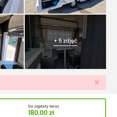
+ 5 zdjęć
Do zapłaty teraz
180.00
zł