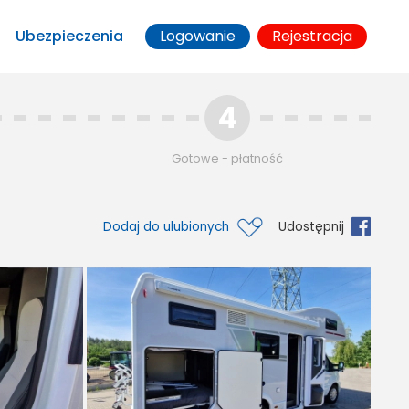
Ubezpieczenia
Logowanie
Rejestracja
4
Gotowe - płatność
Dodaj do ulubionych
Udostępnij