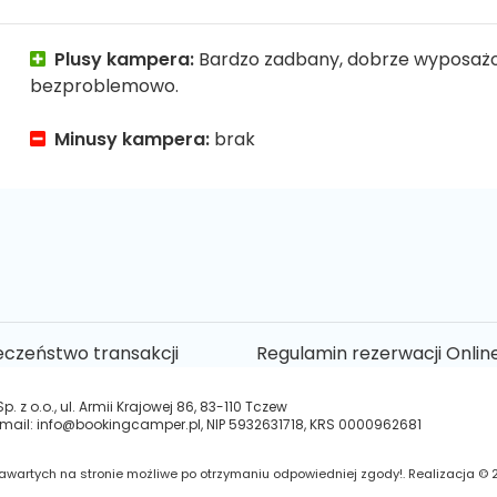
Plusy kampera:
Bardzo zadbany, dobrze wyposażon
bezproblemowo.
Minusy kampera:
brak
eczeństwo transakcji
Regulamin rezerwacji Onlin
 z o.o., ul. Armii Krajowej 86, 83-110 Tczew
 e-mail: info@bookingcamper.pl, NIP 5932631718, KRS 0000962681
wartych na stronie możliwe po otrzymaniu odpowiedniej zgody!. Realizacja © 