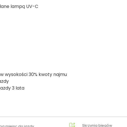
tlane lampą UV-C
u w wysokości 30% kwoty najmu
azdy
azdy 3 lata
Skrzynia biegów
zba miejsc do jazdy