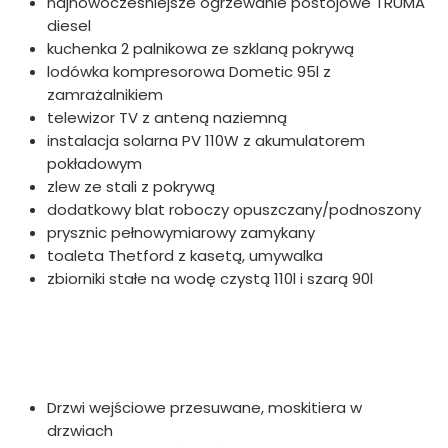
najnowocześniejsze ogrzewanie postojowe TRUMA
diesel
kuchenka 2 palnikowa ze szklaną pokrywą
lodówka kompresorowa Dometic 95l z
zamrażalnikiem
telewizor TV z anteną naziemną
instalacja solarna PV 110W z akumulatorem
pokładowym
zlew ze stali z pokrywą
dodatkowy blat roboczy opuszczany/podnoszony
prysznic pełnowymiarowy zamykany
toaleta Thetford z kasetą, umywalka
zbiorniki stałe na wodę czystą 110l i szarą 90l
Drzwi wejściowe przesuwane, moskitiera w
drzwiach