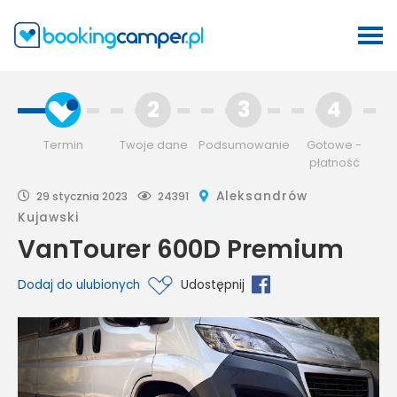
2
3
4
Termin
Twoje dane
Podsumowanie
Gotowe -
płatność
Aleksandrów
29 stycznia 2023
24391
Kujawski
VanTourer 600D Premium
Dodaj do ulubionych
Udostępnij