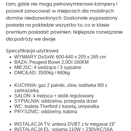
tam, gdzie nie mogą pełnowymiarowe kampery i
pozwoli zanocować w miejscach dla mobilnych
domów niedozwolonych. Doskonale wyposażony
posiada na pokładzie wszystko to, co w klasie
premium posiadać powinien. Najlepsze rozwiązanie
dla podróży we dwoje.
Specyfikacja użytkowa:
WYMIARY DxSxW: 600-640 x 205 x 265 cm
BAZA: Peugeot Boxer 2,0DI 160KM
MIEJSC: 4 siedzące / 3 sypialne
DMC/ŁAD: 3500kg / 660kg
KUCHNIA: gaz 2 palniki, zlew, lodówka 90l z
zamrażarką
SALON: 4 miejsca + stolik regulowany
SYPIALNIA: oddzielna, przegroda drzwi
WC: toaleta Therford z kasetą, umywalka
PRYSZNIC: oddzielny, kabina
INSTALACJA TV: antena DVBT z tv megasat 19''
INSTALACJA EL: solarna 110W + 230VAC/16A