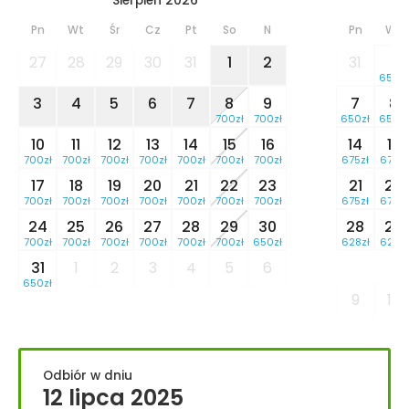
Sierpień 2026
Pn
Wt
Śr
Cz
Pt
So
N
Pn
Wt
27
28
29
30
31
1
2
31
1
650zł
3
4
5
6
7
8
9
7
8
700zł
700zł
650zł
650zł
10
11
12
13
14
15
16
14
15
700zł
700zł
700zł
700zł
700zł
700zł
700zł
675zł
675zł
17
18
19
20
21
22
23
21
22
700zł
700zł
700zł
700zł
700zł
700zł
700zł
675zł
675zł
24
25
26
27
28
29
30
28
29
700zł
700zł
700zł
700zł
700zł
700zł
650zł
628zł
628zł
31
1
2
3
4
5
6
650zł
9
10
Odbiór w dniu
12 lipca 2025