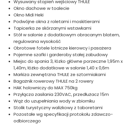
Wysuwany stopień wejściowy THULE
Okno dachowe w toalecie
Okno Midi Heki
Podwójne okna z roletami i moskitierami
Tapicerka ze skórzanymi wstawkami
Stół w salonie z dodatkowym obracanym blatem,
regulowana wysokość
Obrotowe fotele lotnicze kierowcy i pasażera
Pojemne szafki i garderoby stałej zabudowy
Miejsc do spania 3, łózko główne porzeczne 1,95m x
1,40m, łóżko dodatkowe w salonie 1,40 x 0,6m
Markiza zewnętrzna THULE ze sztormiakami
Bagażnik rowerowy THULE na 2 rowery
HAK holowniczy do MAX 750kg
Przyłącza zasilania 230VAC, przedłużacz 15m
Wąż do uzupełniania wody w zbiorniku
Stolik turystyczny walizkowy z taboretami
Pozostałe wg specyfikacji protokołu zdawczo-
odbiorczego