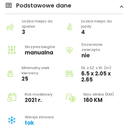
Podstawowe dane
Liczba miejsc do
Liczba miejsc do
spania
jazdy
3
4
Dozwolone
Skrzynia biegów
zwierzęta
manualna
nie
Minimalny wiek
DŁ. x SZ. x W. (m)
6.5 x 2.05 x
kierowcy
25
2.65
Rok modelowy
Moc silnika (KM)
2021 r.
160 KM
Wersja zimowa
tak