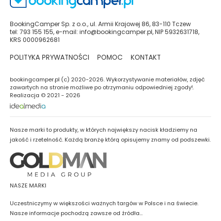
BookingCamper Sp. z o.o., ul. Armii Krajowej 86, 83-110 Tczew
tel: 793 155 155, e-mail: info@bookingcamper.pl, NIP 5932631718,
KRS 0000962681
POLITYKA PRYWATNOŚCI
POMOC
KONTAKT
bookingcamper.pl (c) 2020-2026. Wykorzystywanie materiałów, zdjęć
zawartych na stronie możliwe po otrzymaniu odpowiedniej zgody!.
Realizacja © 2021 - 2026
Nasze marki to produkty, w których największy nacisk kładziemy na
jakość i rzetelność. Każdą branżę którą opisujemy znamy od podszewki.
NASZE MARKI
Uczestniczymy w większości ważnych targów w Polsce i na świecie.
Nasze informacje pochodzą zawsze od źródła...