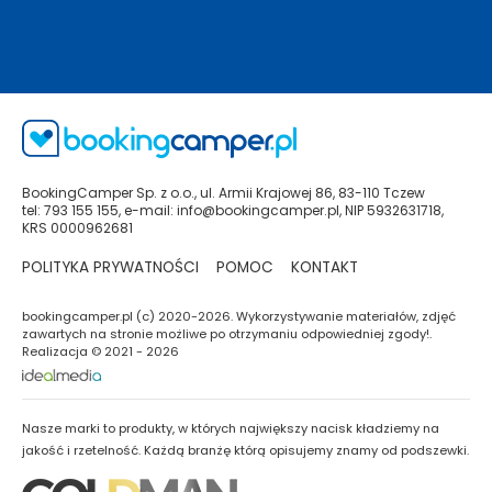
BookingCamper Sp. z o.o., ul. Armii Krajowej 86, 83-110 Tczew
tel: 793 155 155, e-mail: info@bookingcamper.pl, NIP 5932631718,
KRS 0000962681
POLITYKA PRYWATNOŚCI
POMOC
KONTAKT
bookingcamper.pl (c) 2020-2026. Wykorzystywanie materiałów, zdjęć
zawartych na stronie możliwe po otrzymaniu odpowiedniej zgody!.
Realizacja © 2021 - 2026
Nasze marki to produkty, w których największy nacisk kładziemy na
jakość i rzetelność. Każdą branżę którą opisujemy znamy od podszewki.