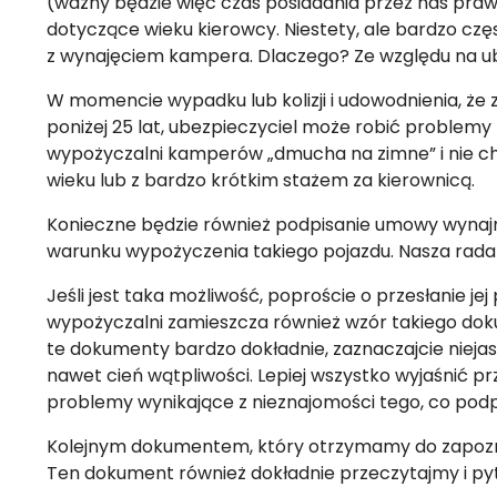
(ważny będzie więc czas posiadania przez nas pra
dotyczące wieku kierowcy. Niestety, ale bardzo czę
z wynajęciem kampera. Dlaczego? Ze względu na ub
W momencie wypadku lub kolizji i udowodnienia, że
poniżej 25 lat, ubezpieczyciel może robić problemy
wypożyczalni kamperów „dmucha na zimne” i nie
wieku lub z bardzo krótkim stażem za kierownicą.
Konieczne będzie również podpisanie umowy wynajm
warunku wypożyczenia takiego pojazdu. Nasza rada – 
Jeśli jest taka możliwość, poproście o przesłanie 
wypożyczalni zamieszcza również wzór takiego dok
te dokumenty bardzo dokładnie, zaznaczajcie niejas
nawet cień wątpliwości. Lepiej wszystko wyjaśnić 
problemy wynikające z nieznajomości tego, co podp
Kolejnym dokumentem, który otrzymamy do zapozna
Ten dokument również dokładnie przeczytajmy i pytajm