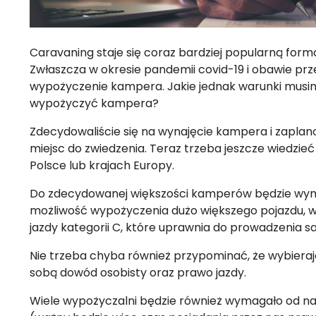
Caravaning staje się coraz bardziej popularną for
Zwłaszcza w okresie pandemii covid-19 i obawie prz
wypożyczenie kampera. Jakie jednak warunki musim
wypożyczyć kampera?
Zdecydowaliście się na wynajęcie kampera i zaplanow
miejsc do zwiedzenia. Teraz trzeba jeszcze wiedzi
Polsce lub krajach Europy.
Do zdecydowanej większości kamperów będzie wyma
możliwość wypożyczenia dużo większego pojazdu, 
jazdy kategorii C, które uprawnia do prowadzenia
Nie trzeba chyba również przypominać, że wybiera
sobą dowód osobisty oraz prawo jazdy.
Wiele wypożyczalni będzie również wymagało od n