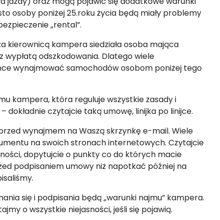
wa jazdy) oraz mogą pojawić się dodatkowe warunki
sto osoby poniżej 25.roku życia będą miały problemy
ezpieczenie „rental”.
 za kierownicą kampera siedziała osoba mająca
 z wypłatą odszkodowania. Dlatego wiele
 chce wynajmować samochodów osobom poniżej tego
u kampera, która reguluje wszystkie zasady i
dokładnie czytajcie taką umowę, linijka po linijce.
jej przed wynajmem na Waszą skrzynkę e-mail. Wiele
umentu na swoich stronach internetowych. Czytajcie
ności, dopytujcie o punkty co do których macie
przed podpisaniem umowy niż napotkać później na
isaliśmy.
nia się i podpisania będą „warunki najmu” kampera.
y o wszystkie niejasności, jeśli się pojawią.