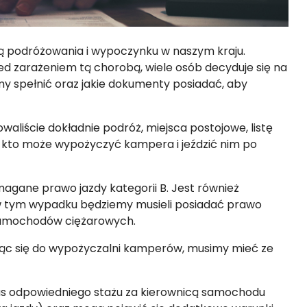
mą podróżowania i wypoczynku w naszym kraju.
ed zarażeniem tą chorobą, wiele osób decyduje się na
y spełnić oraz jakie dokumenty posiadać, aby
aliście dokładnie podróż, miejsca postojowe, listę
eć kto może wypożyczyć kampera i jeździć nim po
gane prawo jazdy kategorii B. Jest również
w tym wypadku będziemy musieli posiadać prawo
 samochodów ciężarowych.
jąc się do wypożyczalni kamperów, musimy mieć ze
as odpowiedniego stażu za kierownicą samochodu