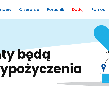
mpery
O serwisie
Poradnik
Dodaj
Pomoc
wypożyczenia