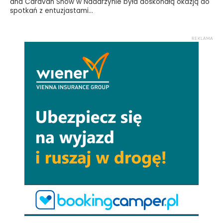
and Caravan Show w Nadarzynie była doskonałą okazją do
spotkań z entuzjastami...
REKLAMA