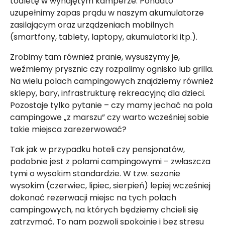
toaletę w wynajętym kamperze. Ponadto
uzupełnimy zapas prądu w naszym akumulatorze
zasilającym oraz urządzeniach mobilnych
(smartfony, tablety, laptopy, akumulatorki itp.).
Zrobimy tam również pranie, wysuszymy je,
weźmiemy prysznic czy rozpalimy ognisko lub grilla.
Na wielu polach campingowych znajdziemy również
sklepy, bary, infrastrukturę rekreacyjną dla dzieci.
Pozostaje tylko pytanie – czy mamy jechać na pola
campingowe „z marszu” czy warto wcześniej sobie
takie miejsca zarezerwować?
Tak jak w przypadku hoteli czy pensjonatów,
podobnie jest z polami campingowymi – zwłaszcza
tymi o wysokim standardzie. W tzw. sezonie
wysokim (czerwiec, lipiec, sierpień) lepiej wcześniej
dokonać rezerwacji miejsc na tych polach
campingowych, na których będziemy chcieli się
zatrzymać. To nam pozwoli spokojnie i bez stresu