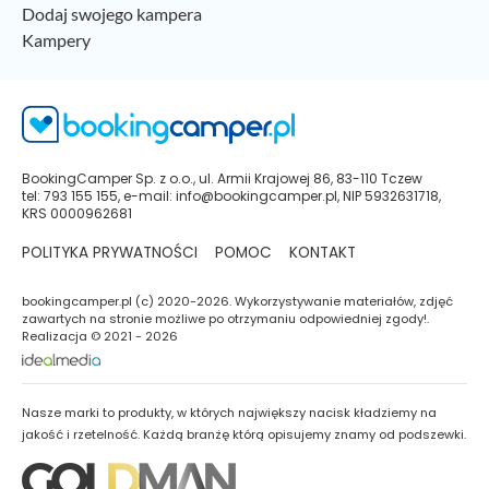
Dodaj swojego kampera
Kampery
BookingCamper Sp. z o.o., ul. Armii Krajowej 86, 83-110 Tczew
tel: 793 155 155, e-mail: info@bookingcamper.pl, NIP 5932631718,
KRS 0000962681
POLITYKA PRYWATNOŚCI
POMOC
KONTAKT
bookingcamper.pl (c) 2020-2026. Wykorzystywanie materiałów, zdjęć
zawartych na stronie możliwe po otrzymaniu odpowiedniej zgody!.
Realizacja © 2021 - 2026
Nasze marki to produkty, w których największy nacisk kładziemy na
jakość i rzetelność. Każdą branżę którą opisujemy znamy od podszewki.