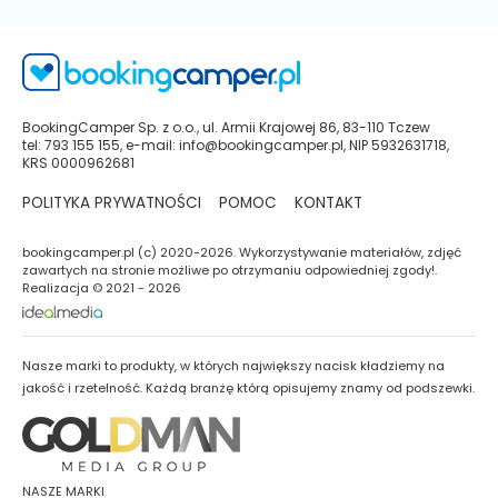
BookingCamper Sp. z o.o., ul. Armii Krajowej 86, 83-110 Tczew
tel: 793 155 155, e-mail: info@bookingcamper.pl, NIP 5932631718,
KRS 0000962681
POLITYKA PRYWATNOŚCI
POMOC
KONTAKT
bookingcamper.pl (c) 2020-2026. Wykorzystywanie materiałów, zdjęć
zawartych na stronie możliwe po otrzymaniu odpowiedniej zgody!.
Realizacja © 2021 - 2026
Nasze marki to produkty, w których największy nacisk kładziemy na
jakość i rzetelność. Każdą branżę którą opisujemy znamy od podszewki.
NASZE MARKI