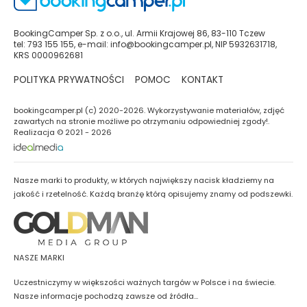
BookingCamper Sp. z o.o., ul. Armii Krajowej 86, 83-110 Tczew
tel: 793 155 155, e-mail: info@bookingcamper.pl, NIP 5932631718,
KRS 0000962681
POLITYKA PRYWATNOŚCI
POMOC
KONTAKT
bookingcamper.pl (c) 2020-2026. Wykorzystywanie materiałów, zdjęć
zawartych na stronie możliwe po otrzymaniu odpowiedniej zgody!.
Realizacja © 2021 - 2026
Nasze marki to produkty, w których największy nacisk kładziemy na
jakość i rzetelność. Każdą branżę którą opisujemy znamy od podszewki.
NASZE MARKI
Uczestniczymy w większości ważnych targów w Polsce i na świecie.
Nasze informacje pochodzą zawsze od źródła...