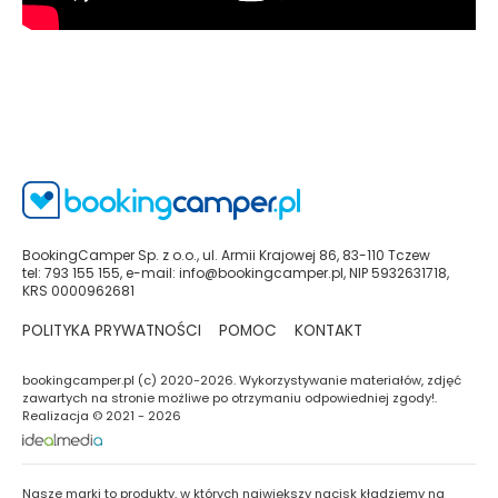
BookingCamper Sp. z o.o., ul. Armii Krajowej 86, 83-110 Tczew
tel: 793 155 155, e-mail: info@bookingcamper.pl, NIP 5932631718,
KRS 0000962681
POLITYKA PRYWATNOŚCI
POMOC
KONTAKT
bookingcamper.pl (c) 2020-2026. Wykorzystywanie materiałów, zdjęć
zawartych na stronie możliwe po otrzymaniu odpowiedniej zgody!.
Realizacja © 2021 - 2026
Nasze marki to produkty, w których największy nacisk kładziemy na