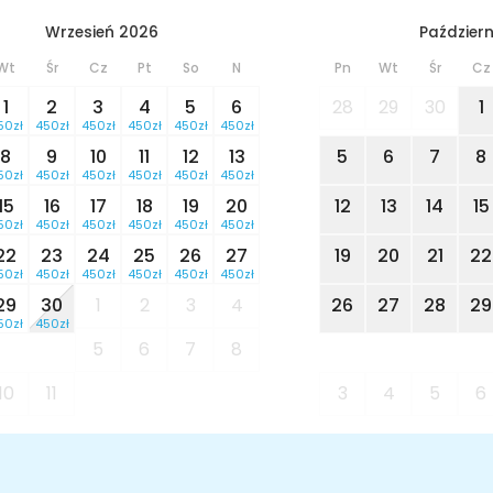
Wrzesień 2026
Październ
Wt
Śr
Cz
Pt
So
N
Pn
Wt
Śr
Cz
1
2
3
4
5
6
28
29
30
1
50zł
450zł
450zł
450zł
450zł
450zł
8
9
10
11
12
13
5
6
7
8
50zł
450zł
450zł
450zł
450zł
450zł
15
16
17
18
19
20
12
13
14
15
50zł
450zł
450zł
450zł
450zł
450zł
22
23
24
25
26
27
19
20
21
22
50zł
450zł
450zł
450zł
450zł
450zł
29
30
1
2
3
4
26
27
28
29
50zł
450zł
5
6
7
8
10
11
3
4
5
6