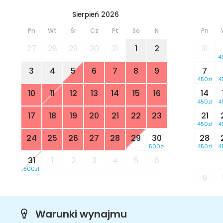
Sierpień 2026
Pn
Wt
Śr
Cz
Pt
So
N
Pn
27
28
29
30
31
1
2
31
4
3
4
5
6
7
8
9
7
450zł
4
10
11
12
13
14
15
16
14
450zł
4
17
18
19
20
21
22
23
21
450zł
4
24
25
26
27
28
29
30
28
500zł
450zł
4
31
1
2
3
4
5
6
500zł
9
Warunki wynajmu