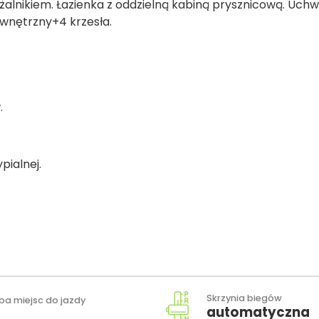
żalnikiem. Łazienka z oddzielną kabiną prysznicową. Uch
zewnętrzny+4 krzesła.
.
pialnej.
Skrzynia biegów
zba miejsc do jazdy
automatyczna