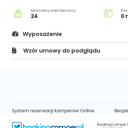
Minimalny wiek kierowcy
Rok
24
0 r
Wyposażenie
Wzór umowy do podglądu
System rezerwacji kamperów Online
Bezpi
BookingCamper Sp.