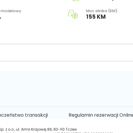
 modelowy
Moc silnika (KM)
.
155 KM
eczeństwo transakcji
Regulamin rezerwacji Onlin
 z o.o., ul. Armii Krajowej 86, 83-110 Tczew