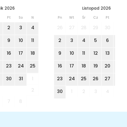
ik 2026
Listopad 2026
Pt
So
N
Pn
Wt
Śr
Cz
Pt
So
2
3
4
26
27
28
29
30
31
9
10
11
2
3
4
5
6
7
16
17
18
9
10
11
12
13
14
23
24
25
16
17
18
19
20
21
30
31
1
23
24
25
26
27
28
2
30
1
2
3
4
5
7
8