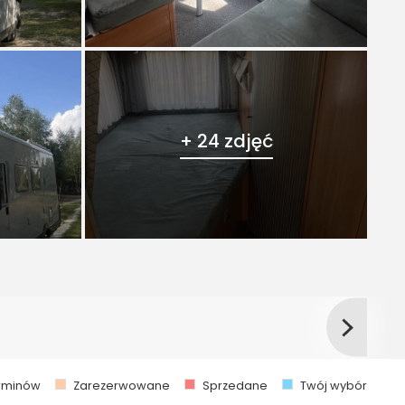
+ 24 zdjęć
erminów
Zarezerwowane
Sprzedane
Twój wybór