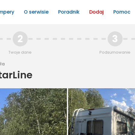
mpery
O serwisie
Poradnik
Dodaj
Pomoc
2
3
Twoje dane
Podsumowanie
ła
arLine