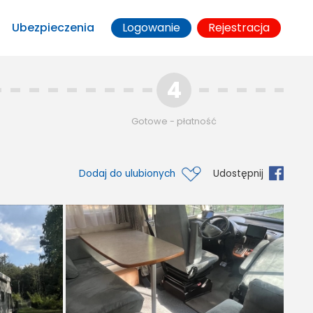
Ubezpieczenia
Logowanie
Rejestracja
4
Gotowe - płatność
Dodaj do ulubionych
Udostępnij