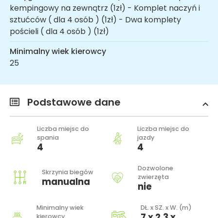
kempingowy na zewnątrz (1zł) - Komplet naczyń i
sztućców ( dla 4 osób ) (1zł) - Dwa komplety
pościeli ( dla 4 osób ) (1zł)
Minimalny wiek kierowcy
25
Podstawowe dane
Liczba miejsc do
Liczba miejsc do
spania
jazdy
4
4
Dozwolone
Skrzynia biegów
zwierzęta
manualna
nie
Minimalny wiek
DŁ. x SZ. x W. (m)
7 x 2.3 x
kierowcy