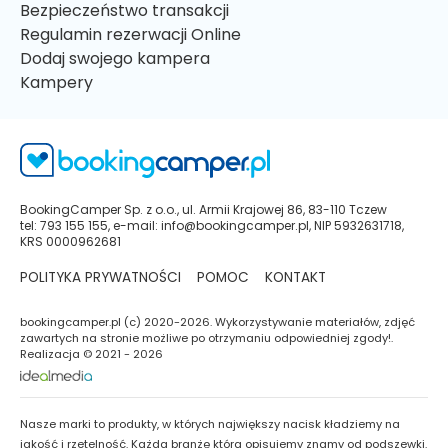
Bezpieczeństwo transakcji
Regulamin rezerwacji Online
Dodaj swojego kampera
Kampery
BookingCamper Sp. z o.o., ul. Armii Krajowej 86, 83-110 Tczew
tel: 793 155 155, e-mail: info@bookingcamper.pl, NIP 5932631718,
KRS 0000962681
POLITYKA PRYWATNOŚCI
POMOC
KONTAKT
bookingcamper.pl (c) 2020-2026. Wykorzystywanie materiałów, zdjęć
zawartych na stronie możliwe po otrzymaniu odpowiedniej zgody!.
Realizacja © 2021 - 2026
Nasze marki to produkty, w których największy nacisk kładziemy na
jakość i rzetelność. Każdą branżę którą opisujemy znamy od podszewki.