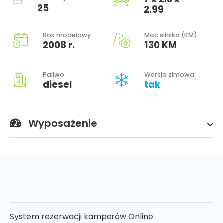
25
2.99
Rok modelowy
Moc silnika (KM)
2008 r.
130 KM
Paliwo
Wersja zimowa
diesel
tak
Wyposażenie
System rezerwacji kamperów Online