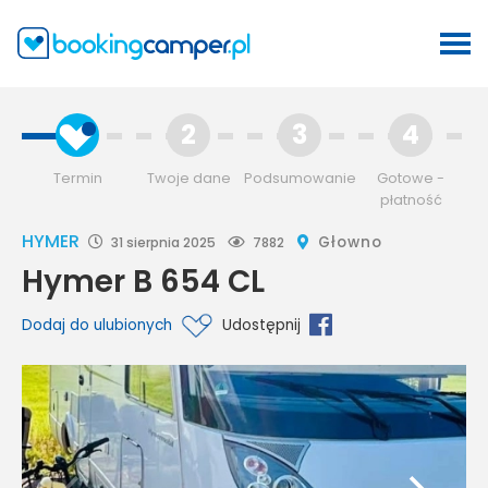
2
3
4
Termin
Twoje dane
Podsumowanie
Gotowe -
płatność
HYMER
Głowno
31 sierpnia 2025
7882
Hymer B 654 CL
Dodaj do ulubionych
Udostępnij