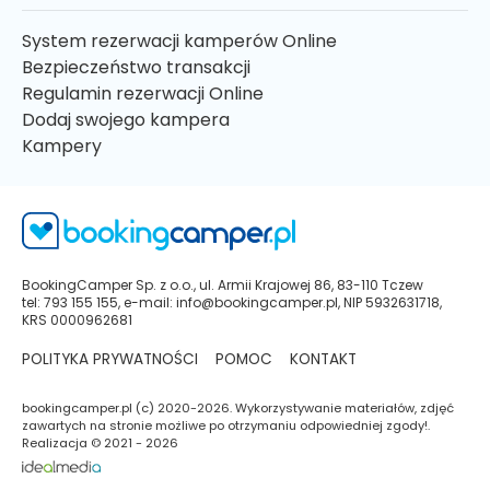
System rezerwacji kamperów Online
Bezpieczeństwo transakcji
Regulamin rezerwacji Online
Dodaj swojego kampera
Kampery
BookingCamper Sp. z o.o., ul. Armii Krajowej 86, 83-110 Tczew
tel: 793 155 155, e-mail: info@bookingcamper.pl, NIP 5932631718,
KRS 0000962681
POLITYKA PRYWATNOŚCI
POMOC
KONTAKT
bookingcamper.pl (c) 2020-2026. Wykorzystywanie materiałów, zdjęć
zawartych na stronie możliwe po otrzymaniu odpowiedniej zgody!.
Realizacja © 2021 - 2026