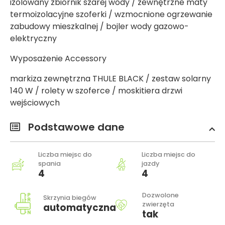
izolowany zbiornik szarej wody / zewnętrzne maty
termoizolacyjne szoferki / wzmocnione ogrzewanie
zabudowy mieszkalnej / bojler wody gazowo-
elektryczny
Wyposażenie Accessory
markiza zewnętrzna THULE BLACK / zestaw solarny
140 W / rolety w szoferce / moskitiera drzwi
wejściowych
Podstawowe dane
Liczba miejsc do
Liczba miejsc do
spania
jazdy
4
4
Dozwolone
Skrzynia biegów
zwierzęta
automatyczna
tak