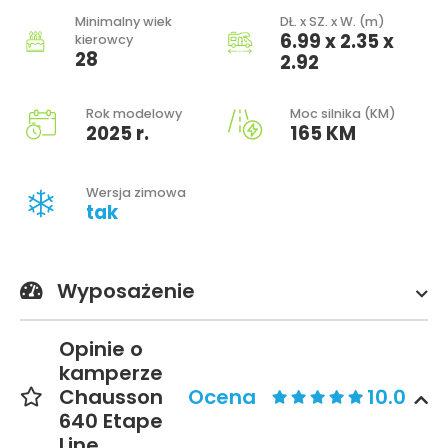
Minimalny wiek
DŁ. x SZ. x W. (m)
6.99 x 2.35 x
kierowcy
28
2.92
Rok modelowy
Moc silnika (KM)
2025 r.
165 KM
Wersja zimowa
tak
Wyposażenie
Opinie o
kamperze
Chausson
Ocena
10.0
640 Etape
Line