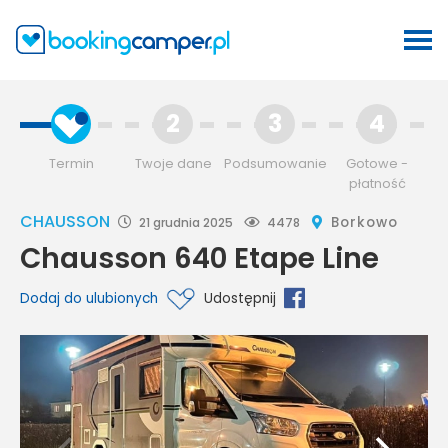
2
3
4
Termin
Twoje dane
Podsumowanie
Gotowe -
płatność
CHAUSSON
Borkowo
21 grudnia 2025
4478
Chausson 640 Etape Line
Dodaj do ulubionych
Udostępnij