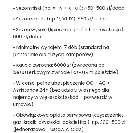
• Sezon niski (np. X–IV + X–XII): 450–500 zł/doba
• Sezon średni (np. V, VI, IX): 550 zł/doba
• Sezon wysoki (lipiec–sierpień + ferie/wakacje):
600 zł/doba
• Minimalny wynajem: 7 dób (standard na
platformie dla dużych kamperów)
• Kaucja zwrotna: 6000 zł (zwracana po
bezusterkowym zwrocie i czystym pojeździe)
• W cenie: pełne ubezpieczenie OC + AC +
Assistance 24h (bez udziału własnego dla
najemcy w większości szkód – potwierdź w
umowie)
• Obowiązkowa opłata serwisowa (czyszczenie,
gaz, środki czystości, pościel itp.): np. 300–500 zł
(jednorazowo – ustaw w CRM)