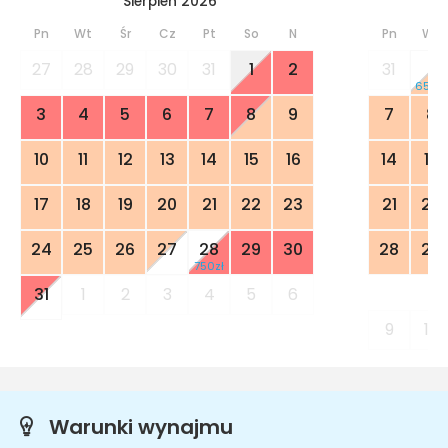
Sierpień 2026
Pn
Wt
Śr
Cz
Pt
So
N
Pn
Wt
27
28
29
30
31
1
2
31
1
650zł
3
4
5
6
7
8
9
7
8
10
11
12
13
14
15
16
14
15
17
18
19
20
21
22
23
21
22
24
25
26
27
28
29
30
28
29
750zł
31
1
2
3
4
5
6
9
10
Warunki wynajmu