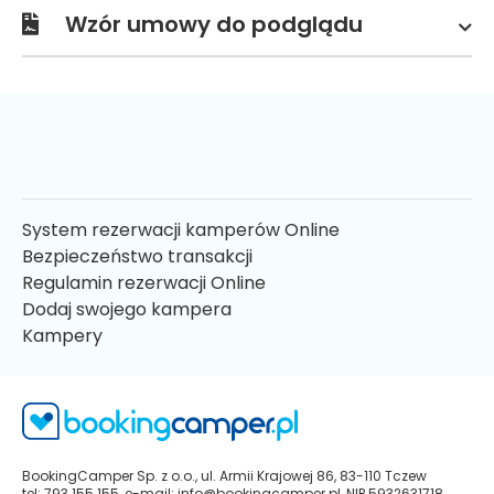
Wzór umowy do podglądu
System rezerwacji kamperów Online
Bezpieczeństwo transakcji
Regulamin rezerwacji Online
Dodaj swojego kampera
Kampery
BookingCamper Sp. z o.o., ul. Armii Krajowej 86, 83-110 Tczew
tel: 793 155 155, e-mail: info@bookingcamper.pl, NIP 5932631718,