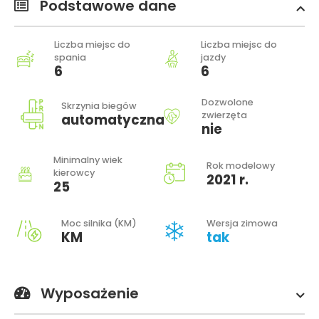
Podstawowe dane
Liczba miejsc do
Liczba miejsc do
spania
jazdy
6
6
Dozwolone
Skrzynia biegów
zwierzęta
automatyczna
nie
Minimalny wiek
Rok modelowy
kierowcy
2021 r.
25
Moc silnika (KM)
Wersja zimowa
KM
tak
Wyposażenie