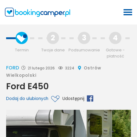
2
3
4
Termin
Twoje dane
Podsumowanie
Gotowe -
płatność
FORD
Ostrów
21 lutego 2026
3224
Wielkopolski
Ford E450
Dodaj do ulubionych
Udostępnij