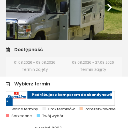
Dostępność
01.08.2026 - 08.08.2026
08.08.2026 - 27.08.2026
Termin zajęty
Termin zajęty
Wybierz termin
Podróżujesz kamperem do skandynawii
?
Wolne terminy
Brak terminów
Zarezerwowane
Sprzedane
Twój wybór