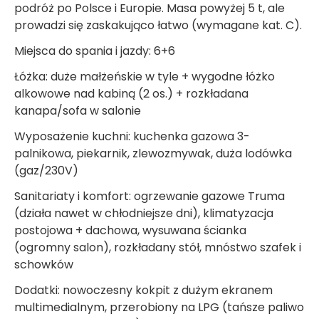
podróż po Polsce i Europie. Masa powyżej 5 t, ale
prowadzi się zaskakująco łatwo (wymagane kat. C).
Miejsca do spania i jazdy: 6+6
Łóżka: duże małżeńskie w tyle + wygodne łóżko
alkowowe nad kabiną (2 os.) + rozkładana
kanapa/sofa w salonie
Wyposażenie kuchni: kuchenka gazowa 3-
palnikowa, piekarnik, zlewozmywak, duża lodówka
(gaz/230V)
Sanitariaty i komfort: ogrzewanie gazowe Truma
(działa nawet w chłodniejsze dni), klimatyzacja
postojowa + dachowa, wysuwana ścianka
(ogromny salon), rozkładany stół, mnóstwo szafek i
schowków
Dodatki: nowoczesny kokpit z dużym ekranem
multimedialnym, przerobiony na LPG (tańsze paliwo