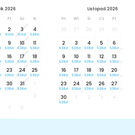
ik 2026
Listopad 2026
Pt
So
N
Pn
Wt
Śr
Cz
Pt
So
2
3
4
26
27
28
29
30
31
ł
613zł
613zł
538zł
9
10
11
2
3
4
5
6
7
ł
538zł
538zł
538zł
538zł
538zł
538zł
538zł
538zł
538zł
16
17
18
9
10
11
12
13
14
ł
538zł
538zł
538zł
538zł
538zł
538zł
538zł
538zł
538zł
23
24
25
16
17
18
19
20
21
ł
538zł
538zł
538zł
538zł
538zł
538zł
538zł
538zł
538zł
30
31
1
23
24
25
26
27
28
ł
538zł
538zł
538zł
538zł
538zł
538zł
538zł
538zł
2
30
1
2
3
4
5
538zł
7
8