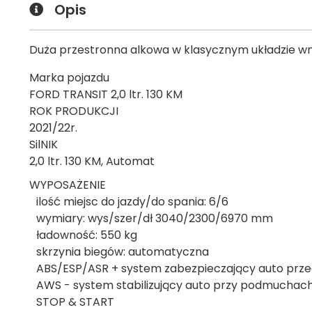
Opis
Duża przestronna alkowa w klasycznym układzie wn
Marka pojazdu
FORD TRANSIT 2,0 ltr. 130 KM
ROK PRODUKCJI
2021/22r.
SilNIK
2,0 ltr. 130 KM, Automat
WYPOSAŻENIE
ilość miejsc do jazdy/do spania: 6/6
wymiary: wys/szer/dł 3040/2300/6970 mm
ładowność: 550 kg
skrzynia biegów: automatyczna
ABS/ESP/ASR + system zabezpieczający auto prze
AWS - system stabilizujący auto przy podmuchac
STOP & START