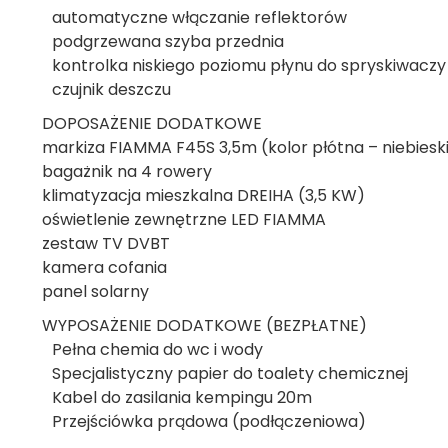
automatyczne włączanie reflektorów
podgrzewana szyba przednia
kontrolka niskiego poziomu płynu do spryskiwaczy
czujnik deszczu
DOPOSAŻENIE DODATKOWE
markiza FIAMMA F45S 3,5m (kolor płótna – niebiesk
bagażnik na 4 rowery
klimatyzacja mieszkalna DREIHA (3,5 KW)
oświetlenie zewnętrzne LED FIAMMA
zestaw TV DVBT
kamera cofania
panel solarny
WYPOSAŻENIE DODATKOWE (BEZPŁATNE)
Pełna chemia do wc i wody
Specjalistyczny papier do toalety chemicznej
Kabel do zasilania kempingu 20m
Przejściówka prądowa (podłączeniowa)