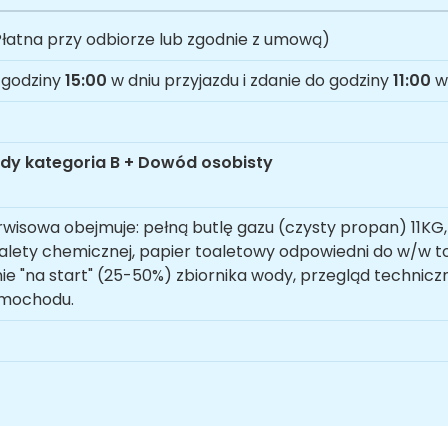
łatna przy odbiorze lub zgodnie z umową)
 godziny
15:00
w dniu przyjazdu i zdanie do godziny
11:00
w 
dy kategoria B + Dowód osobisty
rwisowa obejmuje: pełną butlę gazu (czysty propan) 11KG,
oalety chemicznej, papier toaletowy odpowiedni do w/w to
ie "na start" (25-50%) zbiornika wody, przegląd technicz
amochodu.