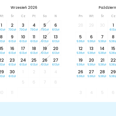
Wrzesień 2026
Październ
Wt
Śr
Cz
Pt
So
N
Pn
Wt
Śr
Cz
1
2
3
4
5
6
28
29
30
1
30zł
730zł
730zł
730zł
730zł
613zł
613z
8
9
10
11
12
13
5
6
7
8
13zł
613zł
613zł
613zł
613zł
613zł
538zł
538zł
538zł
538z
15
16
17
18
19
20
12
13
14
15
13zł
613zł
613zł
613zł
613zł
613zł
538zł
538zł
538zł
538z
22
23
24
25
26
27
19
20
21
22
13zł
613zł
613zł
613zł
613zł
613zł
538zł
538zł
538zł
538z
29
30
1
2
3
4
26
27
28
29
13zł
613zł
538zł
538zł
538zł
538z
5
6
7
8
10
11
3
4
5
6