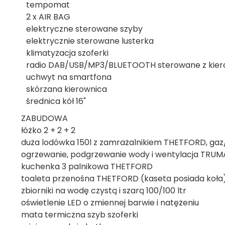
tempomat
2 x AIR BAG
elektryczne sterowane szyby
elektrycznie sterowane lusterka
klimatyzacja szoferki
radio DAB/USB/MP3/BLUETOOTH sterowane z kier
uchwyt na smartfona
skórzana kierownica
średnica kół 16"
ZABUDOWA
łóżko 2 + 2 + 2
duża lodówka 150l z zamrażalnikiem THETFORD, ga
ogrzewanie, podgrzewanie wody i wentylacja TRUM
kuchenka 3 palnikowa THETFORD
toaleta przenośna THETFORD (kaseta posiada koła
zbiorniki na wodę czystą i szarą 100/100 ltr
oświetlenie LED o zmiennej barwie i natężeniu
mata termiczna szyb szoferki