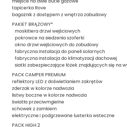
miejsce na dwie butle gazowe
tapicerka Rove
bagażnik z dostępem z wnętrza zabudowy
PAKIET BRĄZOWY*
moskitiera drzwi wejściowych
pokrowce na siedzenia szoferki
okno drzwi wejściowych do zabudowy
fabryczna instalacja do paneli solarnych
fabryczna instalacja do klimatyzacji dachowej
siatki zabezpieczające łóżek znajdujących się na 
PACK CAMPER PREMIUM
reflektory LED z doświetlaniem zakrętów
zderzak w kolorze nadwozia
listwy boczne w kolorze nadwozia
światła przeciwmgielne
schowek z zamkiem
elektryczne i podgrzewane lusterka wsteczne
PACK HIGH 2