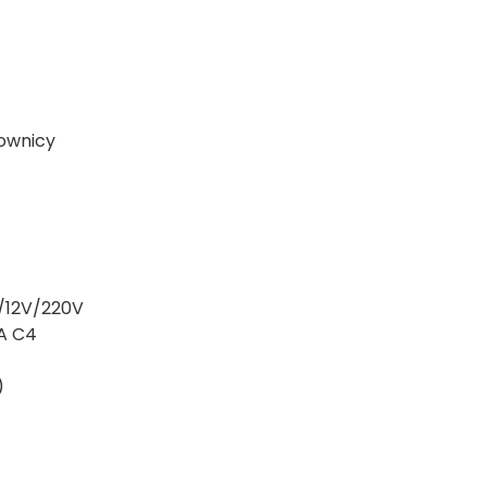
ownicy
z/12V/220V
A C4
)