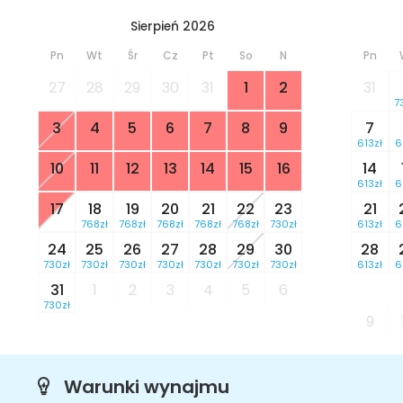
Sierpień 2026
Pn
Wt
Śr
Cz
Pt
So
N
Pn
27
28
29
30
31
1
2
31
7
3
4
5
6
7
8
9
7
613zł
6
10
11
12
13
14
15
16
14
613zł
6
17
18
19
20
21
22
23
21
768zł
768zł
768zł
768zł
768zł
730zł
613zł
6
24
25
26
27
28
29
30
28
730zł
730zł
730zł
730zł
730zł
730zł
730zł
613zł
6
31
1
2
3
4
5
6
730zł
9
Warunki wynajmu