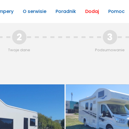
mpery
O serwisie
Poradnik
Dodaj
Pomoc
2
3
Twoje dane
Podsumowanie