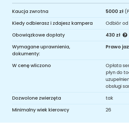
Kaucja zwrotna
5000 zł
(P
Kiedy odbierasz i zdajesz kampera
Odbiór od
Obowiązkowe dopłaty
430 zł
Wymagane uprawnienia,
Prawo jaz
dokumenty:
W cenę wliczono
Opłata se
płyn do t
uzupełnien
obsługi s
Dozwolone zwierzęta
tak
Minimalny wiek kierowcy
26