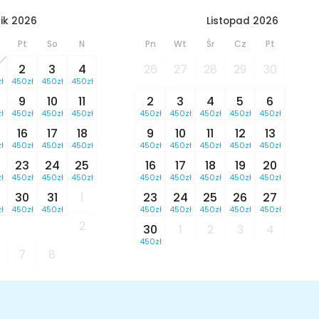
ik 2026
Listopad 2026
Pt
So
N
Pn
Wt
Śr
Cz
Pt
So
2
3
4
26
27
28
29
30
31
ł
450zł
450zł
450zł
9
10
11
2
3
4
5
6
7
ł
450zł
450zł
450zł
450zł
450zł
450zł
450zł
450zł
450zł
16
17
18
9
10
11
12
13
14
ł
450zł
450zł
450zł
450zł
450zł
450zł
450zł
450zł
450zł
23
24
25
16
17
18
19
20
21
ł
450zł
450zł
450zł
450zł
450zł
450zł
450zł
450zł
450zł
30
31
1
23
24
25
26
27
28
ł
450zł
450zł
450zł
450zł
450zł
450zł
450zł
450zł
2
30
1
2
3
4
5
450zł
7
8