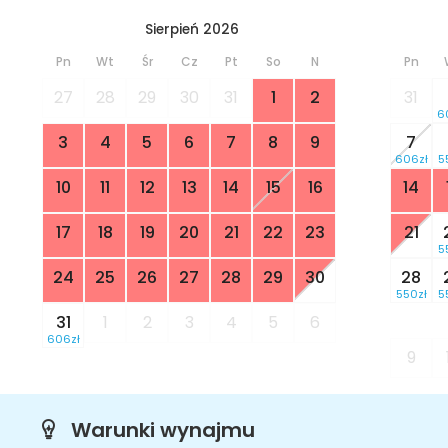
Sierpień 2026
Pn
Wt
Śr
Cz
Pt
So
N
Pn
27
28
29
30
31
1
2
31
6
3
4
5
6
7
8
9
7
606zł
5
10
11
12
13
14
15
16
14
17
18
19
20
21
22
23
21
5
24
25
26
27
28
29
30
28
550zł
5
31
1
2
3
4
5
6
606zł
9
Warunki wynajmu