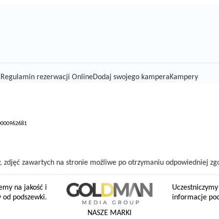
i
Regulamin rezerwacji Online
Dodaj swojego kampera
Kampery
 0000962681
 zdjęć zawartych na stronie możliwe po otrzymaniu odpowiedniej zgo
emy na jakość i
Uczestniczymy 
y od podszewki.
informacje poc
NASZE MARKI