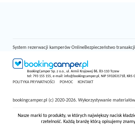
System rezerwacji kamperów Online
Bezpieczeństwo transakcj
BookingCamper Sp. z o.o., ul. Armii Krajowej 86, 83-110 Tczew
tel: 793 155 155, e-mail: info@bookingcamper.pl, NIP 5932631718, KRS
POLITYKA PRYWATNOŚCI
POMOC
KONTAKT
bookingcamper.pl (c) 2020-2026. Wykorzystywanie materiałów,
Nasze marki to produkty, w których największy nacisk kładzi
rzetelność. Każdą branżę którą opisujemy znam