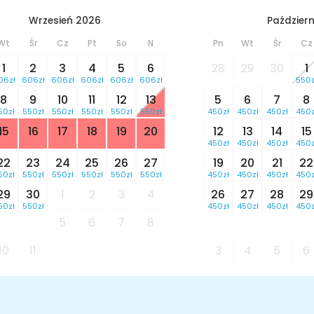
Wrzesień 2026
Październ
Wt
Śr
Cz
Pt
So
N
Pn
Wt
Śr
Cz
1
2
3
4
5
6
28
29
30
1
06zł
606zł
606zł
606zł
606zł
606zł
550z
8
9
10
11
12
13
5
6
7
8
50zł
550zł
550zł
550zł
550zł
550zł
450zł
450zł
450zł
450z
15
16
17
18
19
20
12
13
14
15
450zł
450zł
450zł
450z
22
23
24
25
26
27
19
20
21
22
50zł
550zł
550zł
550zł
550zł
550zł
450zł
450zł
450zł
450z
29
30
1
2
3
4
26
27
28
29
50zł
550zł
450zł
450zł
450zł
450z
5
6
7
8
10
11
3
4
5
6