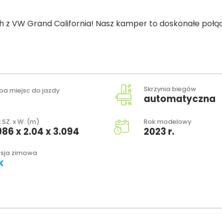
z VW Grand California! Nasz kamper to doskonałe połącze
Skrzynia biegów
zba miejsc do jazdy
automatyczna
x SZ. x W. (m)
Rok modelowy
986 x 2.04 x 3.094
2023 r.
sja zimowa
k