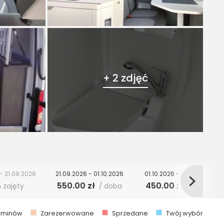
+ 2 zdjęć
- 21.09.2026
21.09.2026 - 01.10.2026
01.10.2026 - 20.12.2026
550.00 zł
450.00 zł
 zajęty
/ doba
/ doba
erminów
Zarezerwowane
Sprzedane
Twój wybór