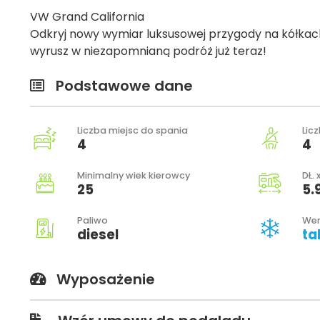
VW Grand California
Odkryj nowy wymiar luksusowej przygody na kółkach 
wyrusz w niezapomnianą podróż już teraz!
Podstawowe dane
Liczba miejsc do spania
Lic
4
4
Minimalny wiek kierowcy
DŁ. 
25
5.
Paliwo
Wer
diesel
ta
Wyposażenie