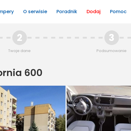
mpery
O serwisie
Poradnik
Dodaj
Pomoc
2
3
Twoje dane
Podsumowanie
ornia 600