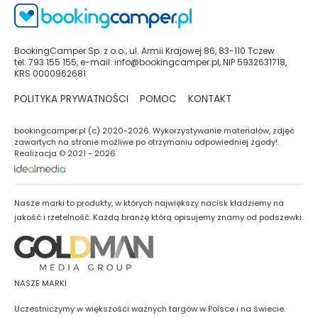
BookingCamper Sp. z o.o., ul. Armii Krajowej 86, 83-110 Tczew
tel: 793 155 155, e-mail: info@bookingcamper.pl, NIP 5932631718,
KRS 0000962681
POLITYKA PRYWATNOŚCI
POMOC
KONTAKT
bookingcamper.pl (c) 2020-2026. Wykorzystywanie materiałów, zdjęć
zawartych na stronie możliwe po otrzymaniu odpowiedniej zgody!.
Realizacja © 2021 - 2026
Nasze marki to produkty, w których największy nacisk kładziemy na
jakość i rzetelność. Każdą branżę którą opisujemy znamy od podszewki.
NASZE MARKI
Uczestniczymy w większości ważnych targów w Polsce i na świecie.