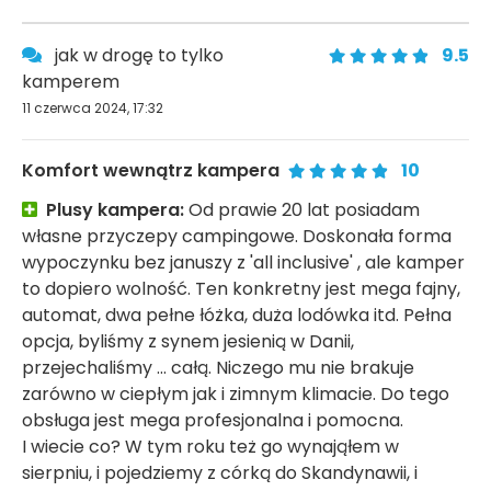
jak w drogę to tylko
9.5
kamperem
11 czerwca 2024, 17:32
Komfort wewnątrz kampera
10
Plusy kampera:
Od prawie 20 lat posiadam
własne przyczepy campingowe. Doskonała forma
wypoczynku bez januszy z 'all inclusive' , ale kamper
to dopiero wolność. Ten konkretny jest mega fajny,
automat, dwa pełne łóżka, duża lodówka itd. Pełna
opcja, byliśmy z synem jesienią w Danii,
przejechaliśmy ... całą. Niczego mu nie brakuje
zarówno w ciepłym jak i zimnym klimacie. Do tego
obsługa jest mega profesjonalna i pomocna.
I wiecie co? W tym roku też go wynająłem w
sierpniu, i pojedziemy z córką do Skandynawii, i