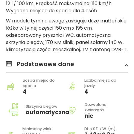
12 l / 100 km. Prędkość maksymalna: 110 km/h.
Wygodne miejsca do spania dla 4 osób.
W modelu tym na uwagę zasługuje duże małżeńskie
łóżko w tylnej części 150 cm x 195 cm,
odseparowany prysznic i WC, automatyczna
skrzynia biegów, 170 KM silnik, panel solarny 140 W,
klimatyzacja części mieszkalnej, TV z anteną DVB-T.
Podstawowe dane
Liczba miejsc do
Liczba miejsc do
spania
jazdy
4
4
Dozwolone
Skrzynia biegów
zwierzęta
automatyczna
nie
Minimalny wiek
DŁ. x SZ. x W. (m)