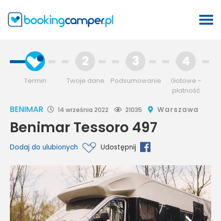
2
3
4
Termin
Twoje dane
Podsumowanie
Gotowe -
płatność
BENIMAR
Warszawa
14 września 2022
21035
Benimar Tessoro 497
Dodaj do ulubionych
Udostępnij