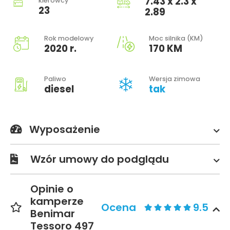
7.43 x 2.3 x
kierowcy
23
2.89
Rok modelowy
Moc silnika (KM)
2020 r.
170 KM
Paliwo
Wersja zimowa
diesel
tak
Wyposażenie
Wzór umowy do podglądu
Opinie o
kamperze
Ocena
9.5
Benimar
Tessoro 497