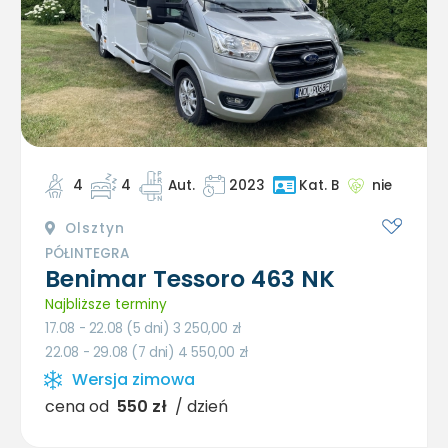
4
4
Aut.
2023
nie
Kat. B
Olsztyn
PÓŁINTEGRA
Benimar Tessoro 463 NK
Najbliższe terminy
17.08 - 22.08 (5 dni) 3 250,00
zł
22.08 - 29.08 (7 dni) 4 550,00
zł
Wersja zimowa
cena od
550 zł
/ dzień