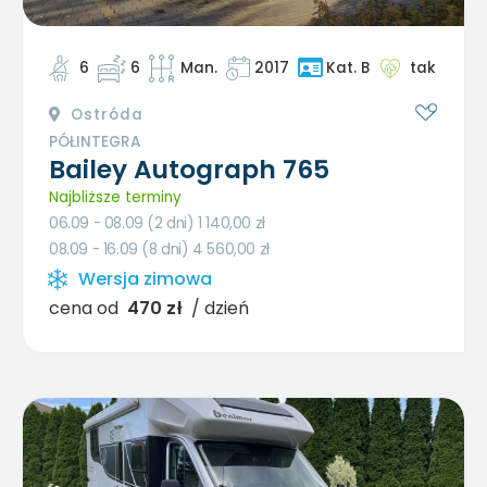
6
6
Man.
2017
tak
Kat. B
Ostróda
PÓŁINTEGRA
Bailey Autograph 765
Najbliższe terminy
06.09 - 08.09 (2 dni) 1 140,00
zł
08.09 - 16.09 (8 dni) 4 560,00
zł
Wersja zimowa
cena od
470 zł
/ dzień