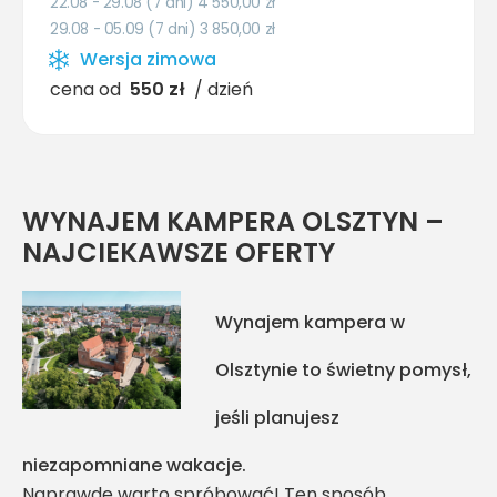
22.08 - 29.08 (7 dni) 4 550,00
zł
29.08 - 05.09 (7 dni) 3 850,00
zł
Wersja zimowa
cena od
550 zł
/ dzień
WYNAJEM KAMPERA OLSZTYN –
NAJCIEKAWSZE OFERTY
Wynajem kampera w
Olsztynie to świetny pomysł,
jeśli planujesz
niezapomniane wakacje.
Naprawdę warto spróbować! Ten sposób