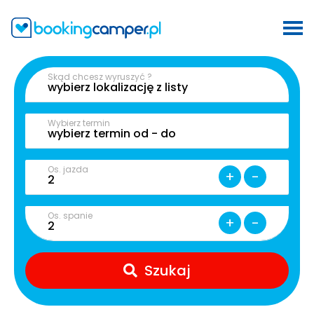
Skąd chcesz wyruszyć ?
Wybierz termin
Os. jazda
+
-
Os. spanie
+
-
Szukaj