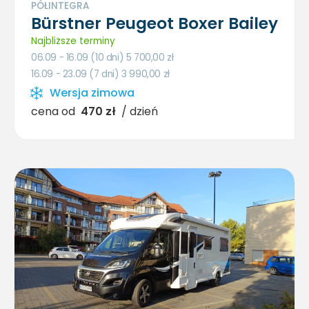
PÓŁINTEGRA
Bürstner Peugeot Boxer Bailey
Najbliższe terminy
06.09 - 16.09 (10 dni) 5 700,00
zł
16.09 - 23.09 (7 dni) 3 990,00
zł
Wersja zimowa
cena od
470 zł
/ dzień