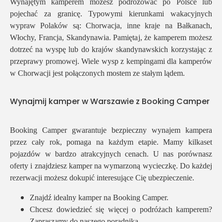
Wynajętym kamperem możesz podróżować po Polsce lub
pojechać za granicę. Typowymi kierunkami wakacyjnych
wypraw Polaków są: Chorwacja, inne kraje na Bałkanach,
Włochy, Francja, Skandynawia. Pamiętaj, że kamperem możesz
dotrzeć na wyspę lub do krajów skandynawskich korzystając z
przeprawy promowej. Wiele wysp z kempingami dla kamperów
w Chorwacji jest połączonych mostem ze stałym lądem.
Wynajmij kamper w Warszawie z Booking Camper
Booking Camper gwarantuje bezpieczny wynajem kampera
przez cały rok, pomaga na każdym etapie. Mamy kilkaset
pojazdów w bardzo atrakcyjnych cenach. U nas porównasz
oferty i znajdziesz kamper na wymarzoną wycieczkę. Do każdej
rezerwacji możesz dokupić interesujące Cię ubezpieczenie.
Znajdź idealny kamper
na Booking Camper.
Chcesz dowiedzieć się więcej o podróżach kamperem?
Zapraszamy do
naszego poradnika
.