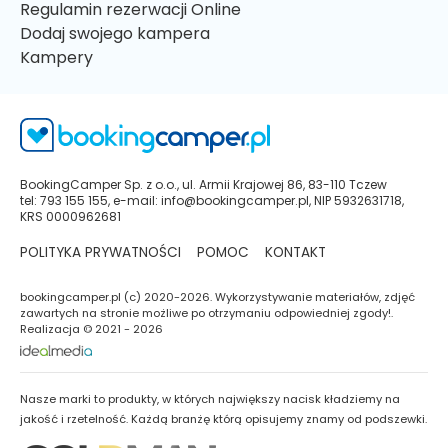
Regulamin rezerwacji Online
Dodaj swojego kampera
Kampery
BookingCamper Sp. z o.o., ul. Armii Krajowej 86, 83-110 Tczew
tel: 793 155 155, e-mail: info@bookingcamper.pl, NIP 5932631718,
KRS 0000962681
POLITYKA PRYWATNOŚCI
POMOC
KONTAKT
bookingcamper.pl (c) 2020-2026. Wykorzystywanie materiałów, zdjęć
zawartych na stronie możliwe po otrzymaniu odpowiedniej zgody!.
Realizacja © 2021 - 2026
Nasze marki to produkty, w których największy nacisk kładziemy na
jakość i rzetelność. Każdą branżę którą opisujemy znamy od podszewki.