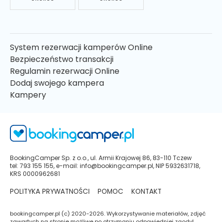
System rezerwacji kamperów Online
Bezpieczeństwo transakcji
Regulamin rezerwacji Online
Dodaj swojego kampera
Kampery
BookingCamper Sp. z o.o., ul. Armii Krajowej 86, 83-110 Tczew
tel: 793 155 155, e-mail: info@bookingcamper.pl, NIP 5932631718,
KRS 0000962681
POLITYKA PRYWATNOŚCI
POMOC
KONTAKT
bookingcamper.pl (c) 2020-2026. Wykorzystywanie materiałów, zdjęć
zawartych na stronie możliwe po otrzymaniu odpowiedniej zgody!.