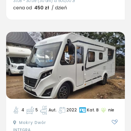
31.08 - 30.09 (30 dni) 13 500,00
zł
cena od
450 zł
/ dzień
4
5
Aut.
2022
nie
Kat. B
Mokry Dwór
INTEGRA