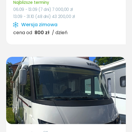
Najbliższe terminy
06.09 - 13.09 (7 dni) 7 000,00
zł
13.09 - 31.10 (48 dni) 43 200,00
zł
Wersja zimowa
cena od
800 zł
/ dzień