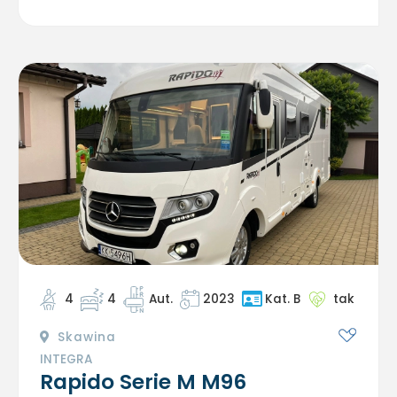
4
4
Aut.
2023
tak
Kat. B
Skawina
INTEGRA
Rapido Serie M M96