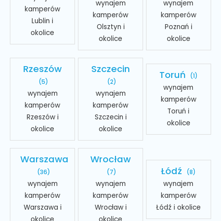
wynajem
wynajem
kamperów
kamperów
kamperów
Lublin i
Olsztyn i
Poznań i
okolice
okolice
okolice
Rzeszów
Szczecin
Toruń
(1)
(5)
(2)
wynajem
wynajem
wynajem
kamperów
kamperów
kamperów
Toruń i
Rzeszów i
Szczecin i
okolice
okolice
okolice
Warszawa
Wrocław
Łódź
(36)
(7)
(8)
wynajem
wynajem
wynajem
kamperów
kamperów
kamperów
Warszawa i
Wrocław i
Łódź i okolice
okolice
okolice