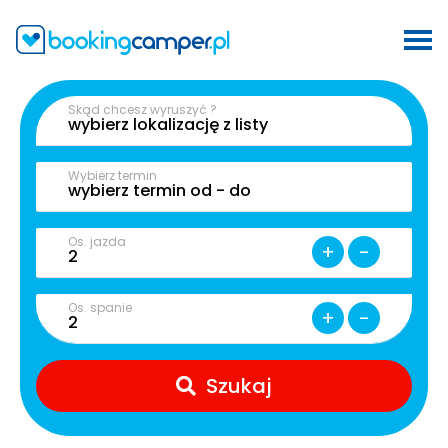
Skąd chcesz wyruszyć ?
Wybierz termin
Os. jazda
+
-
Os. spanie
+
-
Szukaj