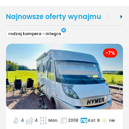
Najnowsze oferty wynajmu
Popu
rodzaj kampera - integra
-7%
4
4
Man.
2008
nie
Kat. B