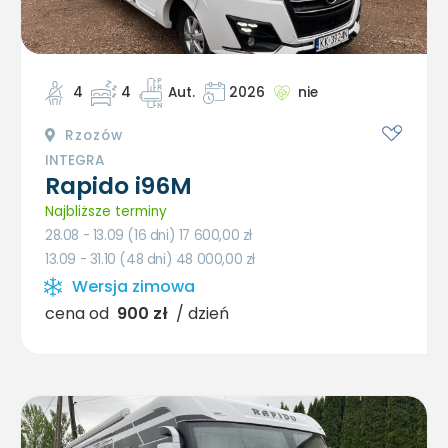
4
4
Aut.
2026
nie
Rzozów
INTEGRA
Rapido i96M
Najbliższe terminy
28.08 - 13.09 (16 dni) 17 600,00
zł
13.09 - 31.10 (48 dni) 48 000,00
zł
Wersja zimowa
cena od
900 zł
/ dzień