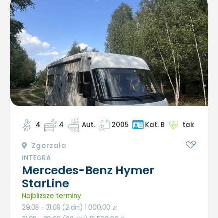
4
4
Aut.
2005
tak
Kat. B
Zgorzała
INTEGRA
Mercedes-Benz Hymer
StarLine
Najbliższe terminy
29.08 - 31.08 (2 dni) 1 000,00
zł