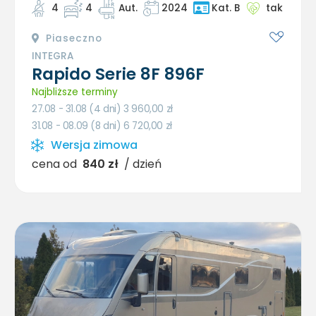
4
4
Aut.
2024
tak
Kat. B
Piaseczno
INTEGRA
Rapido Serie 8F 896F
Najbliższe terminy
27.08 - 31.08 (4 dni) 3 960,00
zł
31.08 - 08.09 (8 dni) 6 720,00
zł
Wersja zimowa
cena od
840 zł
/ dzień