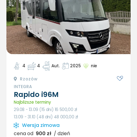
4
4
Aut.
2025
nie
Rzozów
INTEGRA
Rapido i96M
Najbliższe terminy
29.08 - 13.09 (15 dni) 16 500,00
zł
13.09 - 31.10 (48 dni) 48 000,00
zł
Wersja zimowa
cena od
900 zł
/ dzień