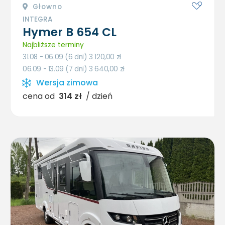
Głowno
INTEGRA
Hymer B 654 CL
Najbliższe terminy
31.08 - 06.09 (6 dni) 3 120,00
zł
06.09 - 13.09 (7 dni) 3 640,00
zł
Wersja zimowa
cena od
314 zł
/ dzień