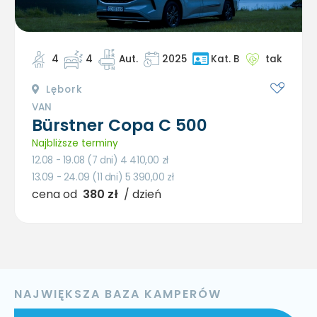
4
4
Aut.
2025
tak
Kat. B
Lębork
VAN
Bürstner Copa C 500
Najbliższe terminy
12.08 - 19.08 (7 dni) 4 410,00
zł
13.09 - 24.09 (11 dni) 5 390,00
zł
cena od
380 zł
/ dzień
NAJWIĘKSZA BAZA KAMPERÓW