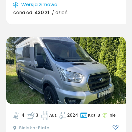
Wersja zimowa
cena od
430 zł
/ dzień
4
3
Aut.
2024
nie
Kat. B
Bielsko-Biała