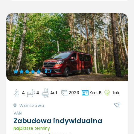
9.7
4
4
Aut.
2023
tak
Kat. B
Warszawa
VAN
Zabudowa indywidualna
Najbliższe terminy