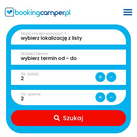
Skąd chcesz wyruszyć ?
Wybierz termin
Os. jazda
+
-
Os. spanie
+
-
Szukaj