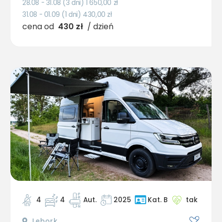
28.08 - 31.08 (3 dni) 1 650,00
zł
31.08 - 01.09 (1 dni) 430,00
zł
cena od
430 zł
/ dzień
4
4
Aut.
2025
tak
Kat. B
Lębork