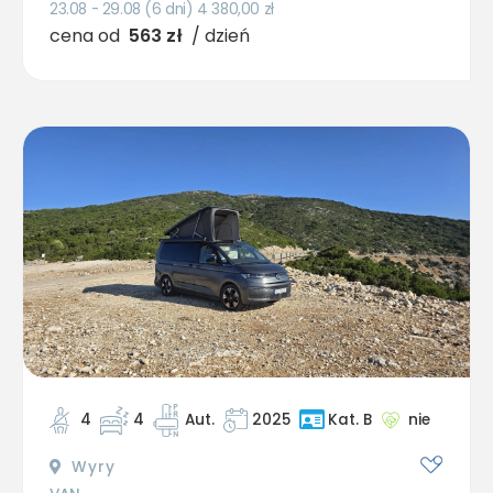
23.08 - 29.08 (6 dni) 4 380,00
zł
cena od
563 zł
/ dzień
4
4
Aut.
2025
nie
Kat. B
Wyry