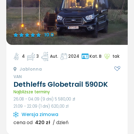
10.0
4
3
Aut.
2024
tak
Kat. B
Jabłonna
VAN
Dethleffs Globetrail 590DK
Najbliższe terminy
26.08 - 04.09 (9 dni) 5 580,00
zł
21.09 - 22.09 (1 dni) 620,00
zł
Wersja zimowa
cena od
420 zł
/ dzień