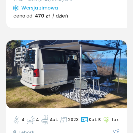
Wersja zimowa
cena od
470 zł
/ dzień
4
4
Aut.
2023
tak
Kat. B
Lębork