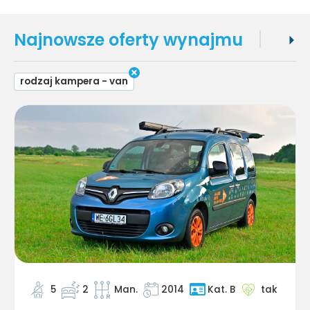
Najnowsze oferty wynajmu
Popu
rodzaj kampera - van
5
2
Man.
2014
tak
Kat. B