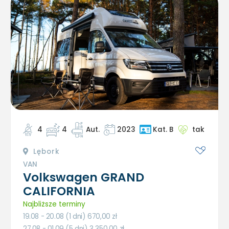
4
4
Aut.
2023
tak
Kat. B
Lębork
VAN
Volkswagen GRAND
CALIFORNIA
Najbliższe terminy
19.08 - 20.08 (1 dni) 670,00
zł
27.08 - 01.09 (5 dni) 3 350,00
zł