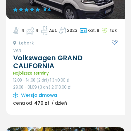
9.4
4
4
Aut.
2023
tak
Kat. B
Lębork
VAN
Volkswagen GRAND
CALIFORNIA
Najbliższe terminy
12.08 - 14.08 (2 dni) 1 340,00
zł
29.08 - 01.09 (3 dni) 2 010,00
zł
Wersja zimowa
cena od
470 zł
/ dzień