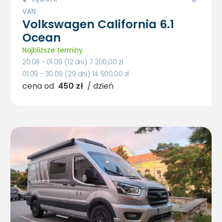
VAN
Volkswagen California 6.1
Ocean
Najbliższe terminy
20.08 - 01.09 (12 dni) 7 200,00
zł
01.09 - 30.09 (29 dni) 14 500,00
zł
cena od
450 zł
/ dzień