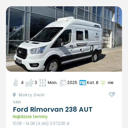
4
3
Man.
2025
nie
Kat. B
Mokry Dwór
VAN
Ford Rimorvan 238 AUT
Najbliższe terminy
10.08 - 14.08 (4 dni) 3 072,00
zł