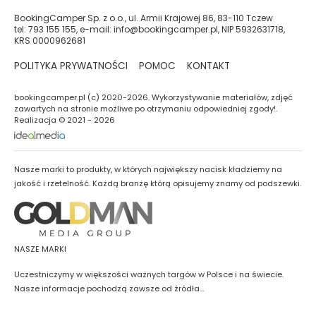
BookingCamper Sp. z o.o., ul. Armii Krajowej 86, 83-110 Tczew
tel: 793 155 155, e-mail: info@bookingcamper.pl, NIP 5932631718,
KRS 0000962681
POLITYKA PRYWATNOŚCI
POMOC
KONTAKT
bookingcamper.pl (c) 2020-2026. Wykorzystywanie materiałów, zdjęć
zawartych na stronie możliwe po otrzymaniu odpowiedniej zgody!.
Realizacja © 2021 - 2026
Nasze marki to produkty, w których największy nacisk kładziemy na
jakość i rzetelność. Każdą branżę którą opisujemy znamy od podszewki.
NASZE MARKI
Uczestniczymy w większości ważnych targów w Polsce i na świecie.
Nasze informacje pochodzą zawsze od źródła...