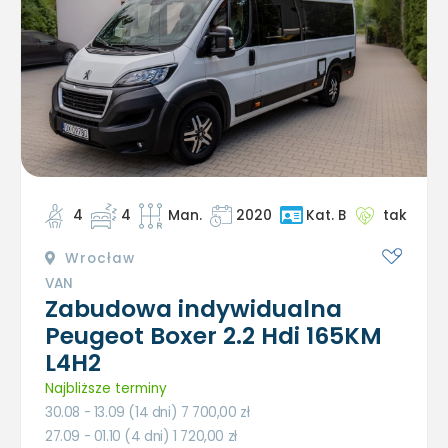
4
4
Man.
2020
tak
Kat. B
Wrocław
VAN
Zabudowa indywidualna
Peugeot Boxer 2.2 Hdi 165KM
L4H2
Najbliższe terminy
30.08 - 13.09 (14 dni) 7 700,00
zł
27.09 - 01.10 (4 dni) 1 720,00
zł