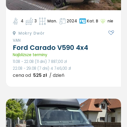
4
3
Man.
2024
nie
Kat. B
Mokry Dwór
VAN
Ford Carado V590 4x4
Najbliższe terminy
11.08 - 22.08 (11 dni) 7 887,00
zł
22.08 - 29.08 (7 dni) 4 746,00
zł
cena od
525 zł
/ dzień