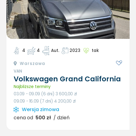
4
4
Aut.
2023
tak
Warszawa
VAN
Volkswagen Grand California
Najbliższe terminy
03.09 - 09.09 (6 dni) 3 600,00
zł
09.09 - 16.09 (7 dni) 4 200,00
zł
Wersja zimowa
cena od
500 zł
/ dzień