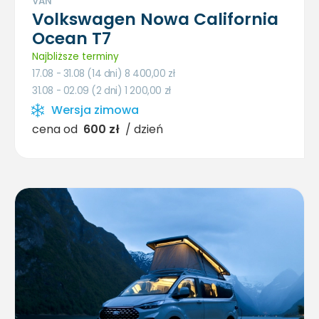
VAN
Volkswagen Nowa California
Ocean T7
Najbliższe terminy
17.08 - 31.08 (14 dni) 8 400,00
zł
31.08 - 02.09 (2 dni) 1 200,00
zł
Wersja zimowa
cena od
600 zł
/ dzień