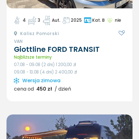
4
3
Aut.
2025
nie
Kat. B
Kalisz Pomorski
VAN
Giottline FORD TRANSIT
Najbliższe terminy
07.08 - 09.08 (2 dni) 1 200,00
zł
09.08 - 13.08 (4 dni) 2 400,00
zł
Wersja zimowa
cena od
450 zł
/ dzień