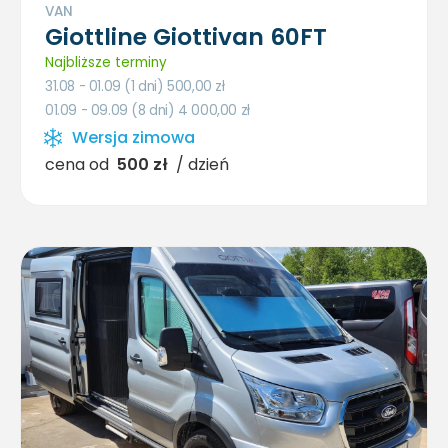
VAN
Giottline Giottivan 60FT
Najbliższe terminy
31.08 - 01.09 (1 dni) 500,00
zł
01.09 - 09.09 (8 dni) 4 000,00
zł
Wersja zimowa
cena od
500 zł
/ dzień